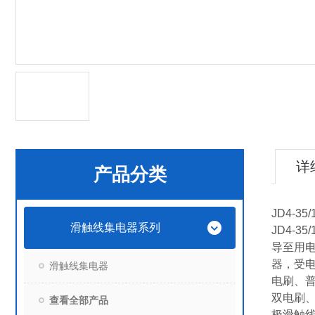
详
产品分类
JD4-
滑触线集电器系列
JD4-
导至用
器，受
滑触线集电器
电刷、
双电刷
查看全部产品
极滑触