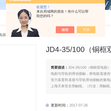
欢迎您！
来自局域网的朋友！有什么可以帮
助您的吗？
电器
> JD4-35/100（铜框双电刷）多极集电器
JD4-35/100（
简要描述：
JD4-35/100（铜框
电刷与导轨的滑动接触，将电能直接传
张力装置和直接与导轨滑动接触的集电
上海天皋安全滑触线。（行业：滑触线
更新时间：
2017-07-26