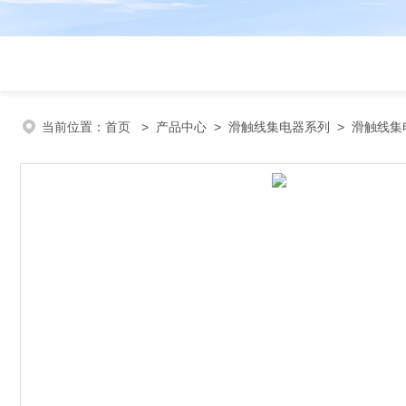
当前位置：
首页
>
产品中心
>
滑触线集电器系列
>
滑触线集