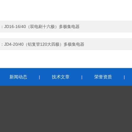
：
JD16-16/40（双电刷十六极）多极集电器
：
JD4-20/40（铝复管120大四极）多极集电器
新闻动态
技术文章
荣誉资质
|
|
|
|