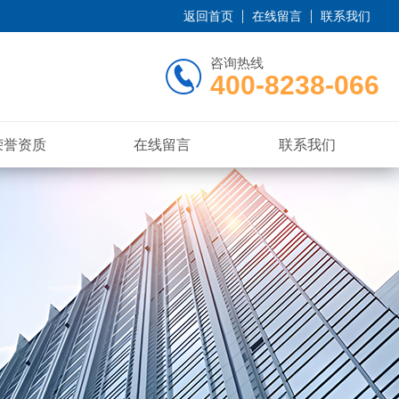
返回首页
在线留言
联系我们
咨询热线
400-8238-066
荣誉资质
在线留言
联系我们