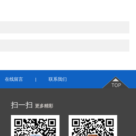
在线留言
联系我们
|
扫一扫
更多精彩