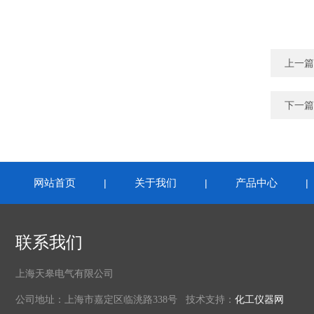
上一篇
下一篇
网站首页
关于我们
产品中心
|
|
联系我们
上海天皋电气有限公司
公司地址：上海市嘉定区临洮路338号 技术支持：
化工仪器网