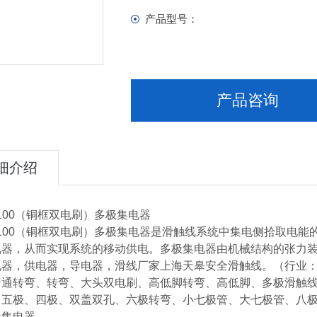
产品型号：
产品咨询
细介绍
35/100（铜框双电刷）多极集电器
35/100（铜框双电刷）多极集电器是滑触线系统中集电侧拾取
电器，从而实现系统的移动供电。多极集电器由机械结构的张力
电器，供电器，导电器，滑线厂家上海天皋安全滑触线。（行业：
普通转弯、转弯、大头双电刷、高低脚转弯、高低脚、多极滑触线
、五极、四极、双盖双孔、六极转弯、小七极管、大七极管、八
线集电器。