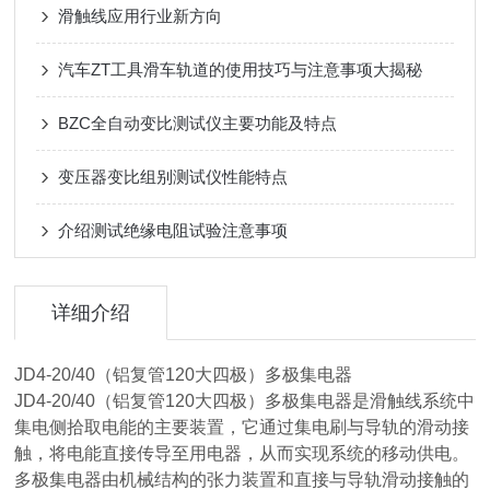
滑触线应用行业新方向
汽车ZT工具滑车轨道的使用技巧与注意事项大揭秘
BZC全自动变比测试仪主要功能及特点
变压器变比组别测试仪性能特点
介绍测试绝缘电阻试验注意事项
详细介绍
JD4-20/40（铝复管120大四极）多极集电器
JD4-20/40（铝复管120大四极）多极集电器是滑触线系统中
集电侧拾取电能的主要装置，它通过集电刷与导轨的滑动接
触，将电能直接传导至用电器，从而实现系统的移动供电。
多极集电器由机械结构的张力装置和直接与导轨滑动接触的