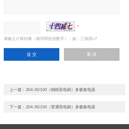
请输入计算结果（填写阿拉伯数字），如：三加四=7
上一篇：
JD4-35/100（铜框双电刷）多极集电器
下一篇：
JD4-35/150（普通双电刷）多极集电器