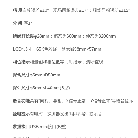
精 度
自校误差≤±3°；现场同相误差≤±7°；现场异相误差≤±12°
分 辨 率
1°
绝缘杆长度
φ28mm；缩态为600mm；伸态为3200mm
LCD
4.3寸；65K色彩屏；显示域98mm×57mm
相位指示
相量图和相位数字同时指示，清晰直观
探钩尺寸
φ5mm×D50mm
探针尺寸
φ5mm×L40mm(B型)
语音功能
具有“同相、异相、X信号正常、Y信号正常”等语音提示
验电提示
有电时，探测器发出“嘟-嘟-嘟-”提示音
数据接口
USB mini接口(B型)