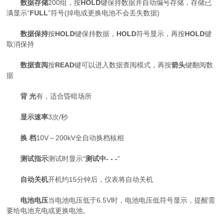
数据存储
200组，按
HOLD
键保持数据并自动编号存储，存储已
满显示“
FULL
”符号(掉电或更换电池不会丢失数据)
数据保持
按
HOLD
键保持数据，
HOLD
符号显示，再按
HOLD
键
取消保持
数据查阅
按
READ
键可以进入数据查阅模式，再按
箭头
键翻阅数
据
背 光
有，适合昏暗场所
显示速率
3次/秒
换 档
10V～200kV全自动换档核相
测试指示
测试时显示“
测试中- - -
”
自动关机
开机约15分钟后，仪表将自动关机
电池电压
当电池电压低于6.5V时，电池电压低符号显示，提醒需
要给电池充电或更换电池。