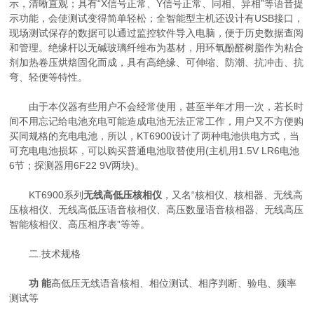
示，清晰直观；具有“X信号正常、Y信号正常、同相、异相”等语音提
示功能，会使测试变得简单轻松；全智能型主机还设计有USB接口，
现场测试保存的数据可以通过监控软件导入电脑，便于历史数据查阅
和管理。绝缘杆以无碱玻璃纤维布为基材，用环氧酚醛树脂作为粘合
剂加热卷压烘焙固化而成，具有高绝缘、可伸缩、防潮、抗冲击、抗
弯、轻便等特性。
由于本仪器有些用户不会经常使用，甚至半年才用一次，若长时
间不用忘记给电池充电可能造成电池无法正常工作，用户又不方便购
买同规格的充电电池，所以，KT6900设计了两种电池供电方式，当
可充电电池损坏，可以购买普通电池取替使用(主机用1.5V LR6电池
6节；探测器用6F22 9V两块)。
KT6900系列
无线高低压核相仪
，又名“核相仪、核相器、无线高
压核相仪、无线高低压语音核相仪、高压数显语音核相器、无线高压
智能核相仪、高压相序表”等等。
二.技术规格
功 能
高低压无线语音核相、相位测试、相序判断、验电、频率
测试等