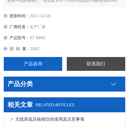
电柜中线路核相)，*实现从10V～200kV电压自动核相(如400V、
10kV、35kV、66kV、110kV)，无需根据电压等级购置多套核相
仪或分别配置高低压探测器，节省成本、减少携带、省时快捷。
更新时间：
2017-12-05
厂商性质：
生产厂家
产品型号：
KT 6900
访 问 量：
3342
产品咨询
联系我们
产品分类
相关文章
RELATED ARTICLES
无线高低压核相仪的使用及注意事项