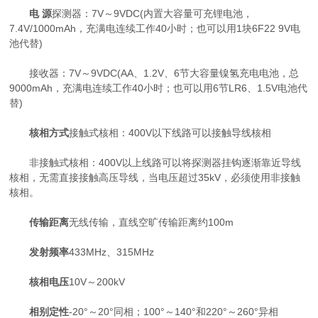
电 源
探测器：7V～9VDC(内置大容量可充锂电池，
7.4V/1000mAh，充满电连续工作40小时；也可以用1块6F22 9V电
池代替)
接收器：7V～9VDC(AA、1.2V、6节大容量镍氢充电电池，总
9000mAh，充满电连续工作40小时；也可以用6节LR6、1.5V电池代
替)
核相方式
接触式核相：400V以下线路可以接触导线核相
非接触式核相：400V以上线路可以将探测器挂钩逐渐靠近导线
核相，无需直接接触高压导线，当电压超过35kV，必须使用非接触
核相。
传输距离
无线传输，直线空旷传输距离约100m
发射频率
433MHz、315MHz
核相电压
10V～200kV
相别定性
-20°～20°同相；100°～140°和220°～260°异相