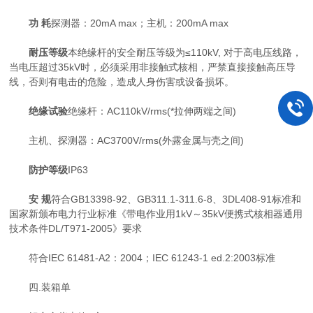
功 耗
探测器：20mA max；主机：200mA max
耐压等级
本绝缘杆的安全耐压等级为≤110kV, 对于高电压线路，
当电压超过35kV时，必须采用非接触式核相，严禁直接接触高压导
线，否则有电击的危险，造成人身伤害或设备损坏。
绝缘试验
绝缘杆：AC110kV/rms(*拉伸两端之间)
主机、探测器：AC3700V/rms(外露金属与壳之间)
防护等级
IP63
安 规
符合GB13398-92、GB311.1-311.6-8、3DL408-91标准和
国家新颁布电力行业标准《带电作业用1kV～35kV便携式核相器通用
技术条件DL/T971-2005》要求
符合IEC 61481-A2：2004；IEC 61243-1 ed.2:2003标准
四.装箱单