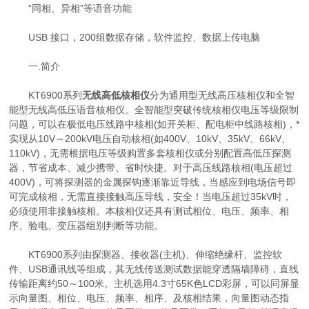
“同相、异相”等语音功能
USB 接口，200组数据存储，软件监控、数据上传电脑
一.简介
KT6900系列
无线高低核相仪
分为通用型无线高压核相仪和全智
能型无线高低压语音核相仪。全智能型突破传统核相仪电压等级限制
问题，可以在极低电压线路中核相(如开关柜、配电柜中线路核相)，*
实现从10V～200kV电压自动核相(如400V、10kV、35kV、66kV、
110kV)，无需根据电压等级购置多套核相仪或分别配置高低压探测
器，节省成本、减少携带、省时快捷。对于高压线路核相(电压超过
400V)，可将探测器的金属探钩逐渐靠近导线，当感应到电场信号即
可完成核相，无需直接接触高压导线，安全！当电压超过35kV时，
必须使用非接触核相。本核相仪还具有测试相位、电压、频率、相
序、验电、变压器组别判断等功能。
KT6900系列由探测器、接收器(主机)、伸缩绝缘杆、监控软
件、USB通讯线等组成，其无线传送测试数据能穿透隔墙障碍，直线
传输距离约50～100米。主机选用4.3寸65K色LCD彩屏，可以同屏显
示向量图、相位、电压、频率、相序、及核相结果，向量图动态指