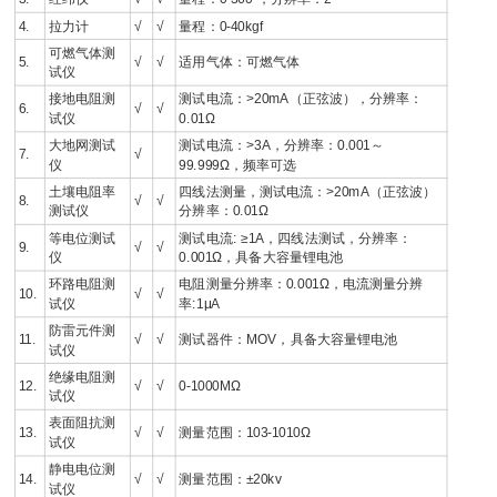
4.
拉力计
√
√
量程：0-40kgf
可燃气体测
5.
√
√
适用气体：可燃气体
试仪
接地电阻测
测试电流：>20mA（正弦波），分辨率：
6.
√
√
试仪
0.01Ω
大地网测试
测试电流：>3A，分辨率：0.001～
7.
√
仪
99.999Ω，频率可选
土壤电阻率
四线法测量，测试电流：>20mA（正弦波）
8.
√
√
测试仪
分辨率：0.01Ω
等电位测试
测试电流: ≥1A，四线法测试，分辨率：
9.
√
√
仪
0.001Ω，具备大容量锂电池
环路电阻测
电阻测量分辨率：0.001Ω，电流测量分辨
10.
√
√
试仪
率:1μA
防雷元件测
11.
√
√
测试器件：MOV，具备大容量锂电池
试仪
绝缘电阻测
12.
√
√
0-1000MΩ
试仪
表面阻抗测
13.
√
√
测量范围：103-1010Ω
试仪
静电电位测
14.
√
√
测量范围：±20kv
试仪