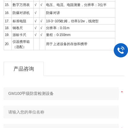
15.
数字万用表
√
√
电压、电流、电阻测量，分辨率：3位半
16.
防爆对讲机
√
防爆对讲
17.
标准电阻
√
√
10-3~105欧姆，功率1/2w，线绕型
18.
钢卷尺
√
√
分辨率：0.01m
19.
游标卡尺
√
√
量程：0-150mm
仪器携带箱
20.
用于上述设备的存放和携带
（选配）
产品咨询