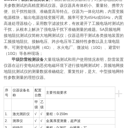
关参数测试的高精度测试仪器。该仪器具有体积小、重量轻、携带方
便、抗干扰性能强、准确度高等特点。仪器为一体化结构，内置变频
电源模块，输出电源连续变频可调。频率可变为45Hz或55Hz，内置
高速处理器核心，采用数字滤波技术，有效避开了工频电场对测试的
干扰，从根本上解决了强电场干扰下准确测量的难题。5A异频地网
接地阻抗测试仪简称大地网测试仪；仪器适用于测试各类接地装置的
工频接地阻抗、接触电压、跨步电压等工频特性参数以及土壤电阻
率。可测变电站地网（4Ω）、水火电厂、微波站（10Ω）、避雷针
（10Ω）等各种现场；
甲级防雷检测设备
大量现场测试和用户使用情况表明，防雷装置
仪器在运行变电站的恶劣电磁环境下进行接地网测试时，异频地网接
地阻抗测试仪的测量数据准确稳定、重复性好，是大、中型接地网特
性参数测量的理想仪器。
+
序
仪器设备名
配置
主要性能要求
号
称
台数
甲
乙
级
级
1.
激光测距仪
√
√
量程：0-150m
2.
测厚仪
√
√
金属厚度测量，超声波
3.
经纬仪
√
√
量程：0-360°，分辨率：2″