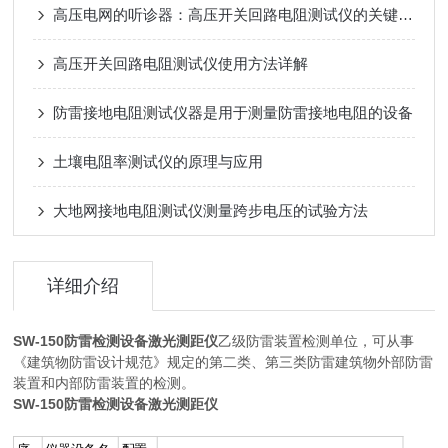
高压电网的听诊器：高压开关回路电阻测试仪的关键作用
高压开关回路电阻测试仪使用方法详解
防雷接地电阻测试仪器是用于测量防雷接地电阻的设备
土壤电阻率测试仪的原理与应用
大地网接地电阻测试仪测量跨步电压的试验方法
详细介绍
SW-150防雷检测设备激光测距仪
乙级防雷装置检测单位，可从事
《建筑物防雷设计规范》规定的第二类、第三类防雷建筑物外部防雷
装置和内部防雷装置的检测。
SW-150防雷检测设备激光测距仪