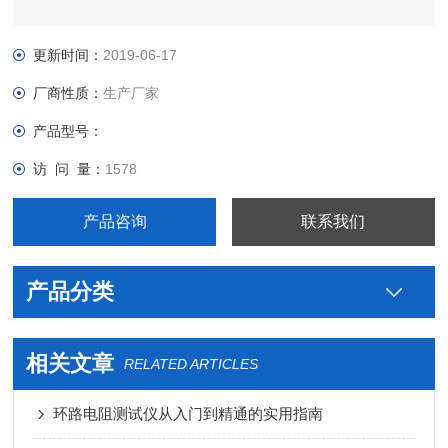
更新时间：
2019-06-17
厂商性质：
生产厂家
产品型号：
访 问 量：
1578
产品咨询
联系我们
产品分类
相关文章
RELATED ARTICLES
环路电阻测试仪从入门到精通的实用指南