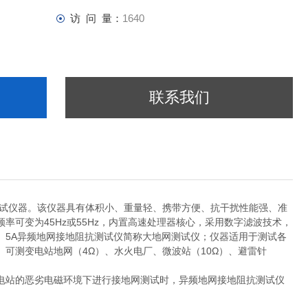
访 问 量：
1640
联系我们
测试仪器。该仪器具有体积小、重量轻、携带方便、抗干扰性能强、准
可变为45Hz或55Hz，内置高速处理器核心，采用数字滤波技术，
。5A异频地网接地阻抗测试仪简称大地网测试仪；仪器适用于测试各
可测变电站地网（4Ω）、水火电厂、微波站（10Ω）、避雷针
电站的恶劣电磁环境下进行接地网测试时，异频地网接地阻抗测试仪