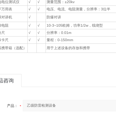
电电位测试仪
√
√
测量范围：±20kv
字万用表
√
√
电压、电流、电阻测量，分辨率：3位半
爆对讲机
√
防爆对讲
准电阻
√
√
10-3~105欧姆，功率1/2w，线绕型
卷尺
√
√
分辨率：0.01m
标卡尺
√
√
量程：0-150mm
器携带箱（选配）
用于上述设备的存放和携带
品咨询
产品：