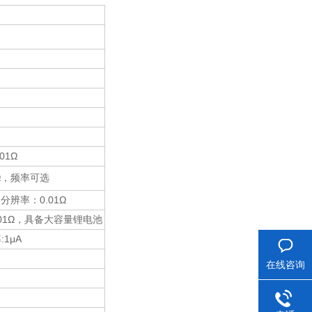
01Ω
9Ω，频率可选
辨率：0.01Ω
001Ω，具备大容量锂电池
1μA
在线咨询