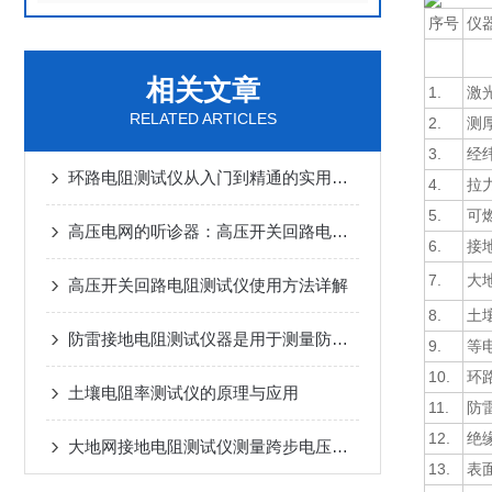
序号
仪
相关文章
1.
激
RELATED ARTICLES
2.
测
3.
经
环路电阻测试仪从入门到精通的实用指南
4.
拉
5.
可
高压电网的听诊器：高压开关回路电阻测试仪的关键作用
6.
接
7.
大
高压开关回路电阻测试仪使用方法详解
8.
土
防雷接地电阻测试仪器是用于测量防雷接地电阻的设备
9.
等
10.
环
土壤电阻率测试仪的原理与应用
11.
防
12.
绝
大地网接地电阻测试仪测量跨步电压的试验方法
13.
表