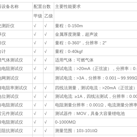
器设备名称
配置台数
主要性能要求
甲级
乙级
光测距仪
√
√
量程：0-150m
厚仪
√
√
金属厚度测量，超声波
纬仪
√
√
量程：0-360°，分辨率：2″
力计
√
√
量程：0-40kgf
燃气体测试仪
√
√
适用气体：可燃气体
地电阻测试仪
√
√
测试电流：>20mA（正弦波），分辨率：0.
地网测试仪
√
测试电流：>3A，分辨率：0.001～99.99
壤电阻率测试仪
√
√
四线法测量，测试电流：>20mA（正弦波）分
电位测试仪
√
√
测试电流: ≥1A，四线法测试，分辨率：0.
路电阻测试仪
√
√
电阻测量分辨率：0.001Ω，电流测量分辨率:
雷元件测试仪
√
√
测试器件：MOV，具备大容量锂电池
缘电阻测试仪
√
√
0-1000MΩ
面阻抗测试仪
√
√
测量范围：10
-10
Ω
3
10