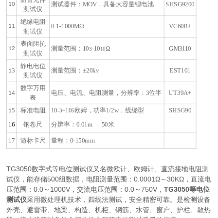
10
测试器件：MOV，具备大容量锂电池
SHSG9200
测试仪
绝缘电阻
11
0.1-1000MΩ
VC60B+
测试仪
表面阻抗
12
测量范围：10
-10
Ω
GM3110
3
10
测试仪
静电电位
3
测量范围：±20kv
EST101
1
测试仪
数字万用
4
电压、电流、电阻测量，分辨率：3位半
UT39A+
1
表
5
标准电阻
10
~10
欧姆，功率1/2w，线绕型
SHSG90
1
-3
5
16
钢卷尺
分辨率：0.01m 50米
17
游标卡尺
量程：0-150mm
TG3050数字式等电位测试仪又名微欧计、欧姆计、直流接地电阻测
试仪，能存储500组数据，电阻测量范围：0.0001Ω～30KΩ，直流电
压范围：0.0～1000V，交流电压范围：0.0～750V，
TG3050等电位
测试仪
采用微处理机技术，四线法测试，安全精密可靠。是检测设备
外壳、避雷带、地梁、构造、机柜、钢筋、水管、窗户、护栏、散热