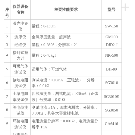
+
仪器设备
序
主要性能要求
型号
名称
号
激光测距
1
量程：0-150m
SW-150
仪
2
测厚仪
金属厚度测量，超声波
GM100
3
经纬仪
量程：0-360°，分辨率：2″
DJD2-J
指针式拉
4
量程：0-40kgf
NK-500
力计
可燃气体
5
适用气体：可燃气体
BH-90
测试仪
接地电阻
测试电流：>20mA（正弦波），分辨
6
SG3010
测试仪
率：0.01Ω
土壤电阻
四线法测量，测试电流：>20mA（正弦
7
SG3010E
率测试仪
波）分辨率：0.01Ω
等电位测
测试电流:≥1A，四线法测试，分辨率：
8
SG3050
试仪
0.001Ω，具备大容量锂电池
环路电阻
电阻测量分辨率：0.001Ω，电流测量分
9
CA6416
测试仪
辨率:1uA
防雷元件