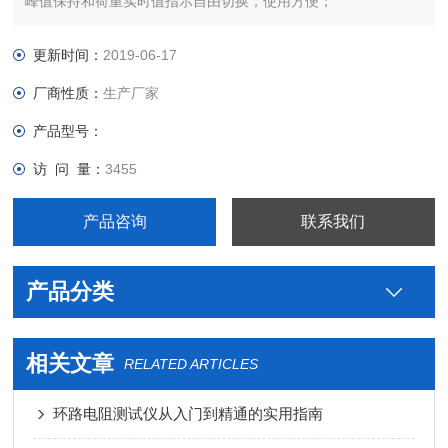
峰值保持和荷重实时值指示自由切换，使用方便；
手持设计，操作简单，并可安装在各类工作台上使用，还可适配
各类夹具，方便各类产品的测试；壹年保修，终身维护 。
更新时间：
2019-06-17
厂商性质：
生产厂家
产品型号：
访 问 量：
3455
产品咨询
联系我们
产品分类
相关文章
RELATED ARTICLES
环路电阻测试仪从入门到精通的实用指南