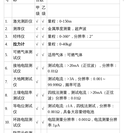
甲
乙
级
级
1.
激光测距仪
√
√
量程：0-150m
2.
测厚仪
√
√
金属厚度测量，超声波
3.
经纬仪
√
√
量程：0-360°，分辨率：2″
4.
拉力计
√
√
量程：0-40kgf
可燃气体测
5.
√
√
适用气体：可燃气体
试仪
接地电阻测
测试电流：>20mA（正弦波），分辨率：
6.
√
√
试仪
0.01Ω
大地网测试
测试电流：>3A，分辨率：0.001～
7.
√
仪
99.999Ω，频率可选
土壤电阻率
四线法测量，测试电流：>20mA（正弦
8.
√
√
测试仪
波）分辨率：0.01Ω
等电位测试
测试电流: ≥1A，四线法测试，分辨率：
9.
√
√
仪
0.001Ω，具备大容量锂电池
环路电阻测
电阻测量分辨率：0.001Ω，电流测量分辨
10.
√
√
试仪
率:1μA
防雷元件测