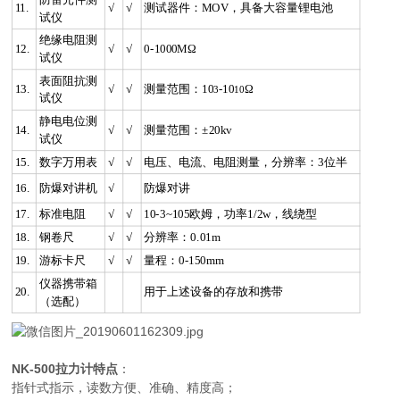
11.
√
√
测试器件：MOV，具备大容量锂电池
试仪
绝缘电阻测
12.
√
√
0-1000MΩ
试仪
表面阻抗测
13.
√
√
测量范围：10
-10
Ω
3
10
试仪
静电电位测
14.
√
√
测量范围：±20kv
试仪
15.
数字万用表
√
√
电压、电流、电阻测量，分辨率：3位半
16.
防爆对讲机
√
防爆对讲
17.
标准电阻
√
√
10-3~105欧姆，功率1/2w，线绕型
18.
钢卷尺
√
√
分辨率：0.01m
19.
游标卡尺
√
√
量程：0-150mm
仪器携带箱
20.
用于上述设备的存放和携带
（选配）
NK-500拉力计
特点
：
指针式指示，读数方便、准确、精度高；