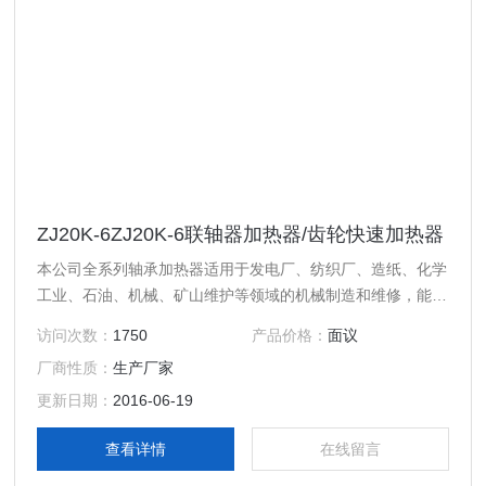
ZJ20K-6ZJ20K-6联轴器加热器/齿轮快速加热器
本公司全系列轴承加热器适用于发电厂、纺织厂、造纸、化学
工业、石油、机械、矿山维护等领域的机械制造和维修，能用
作轴承、连接器、齿轮、机械衬套等圆状工件的加热并自动退
访问次数：
1750
产品价格：
面议
磁，使工件圆柱形彭胀，实现过盈装配的要求，现加热器使用
厂商性质：
生产厂家
微电脑控制，能使加热器自动检测设备故障、自动调整加热器
功率、软启动/停机。轴承加热温度和时间可以预先设定并显
更新日期：
2016-06-19
示，本公司全系列系列轴承自控加热器达到并*于同类产品。
查看详情
在线留言