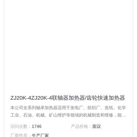
ZJ20K-4ZJ20K-4联轴器加热器/齿轮快速加热器
本公司全系列轴承加热器适用于发电厂、纺织厂、造纸、化学
工业、石油、机械、矿山维护等领域的机械制造和维修，能用
作轴承、连接器、齿轮、机械衬套等圆状工件的加热并自动退
访问次数：
1746
产品价格：
面议
磁，使工件圆柱形彭胀，实现过盈装配的要求，现加热器使用
厂商性质：
生产厂家