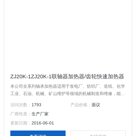
ZJ20K-1ZJ20K-1联轴器加热器/齿轮快速加热器
本公司全系列轴承加热器适用于发电厂、纺织厂、造纸、化学
工业、石油、机械、矿山维护等领域的机械制造和维修，能用
作轴承、连接器、齿轮、机械衬套等圆状工件的加热并自动退
访问次数：
1793
产品价格：
面议
磁，使工件圆柱形彭胀，实现过盈装配的要求，现加热器使用
厂商性质：
生产厂家
微电脑控制，能使加热器自动检测设备故障、自动调整加热器
功率、软启动/停机。轴承加热温度和时间可以预先设定并显
更新日期：
2016-06-01
示，本公司全系列系列轴承自控加热器达到并*于同类产品。