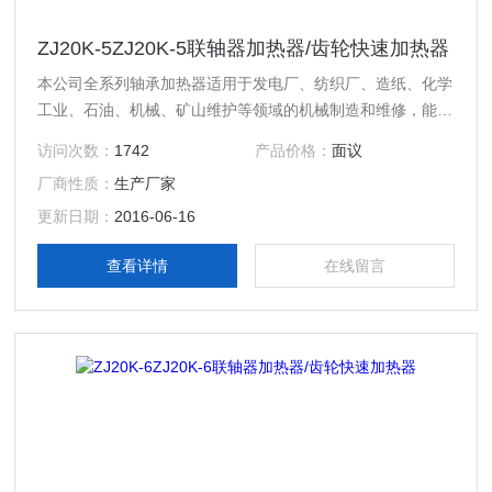
ZJ20K-5ZJ20K-5联轴器加热器/齿轮快速加热器
本公司全系列轴承加热器适用于发电厂、纺织厂、造纸、化学
工业、石油、机械、矿山维护等领域的机械制造和维修，能用
作轴承、连接器、齿轮、机械衬套等圆状工件的加热并自动退
访问次数：
1742
产品价格：
面议
磁，使工件圆柱形彭胀，实现过盈装配的要求，现加热器使用
厂商性质：
生产厂家
微电脑控制，能使加热器自动检测设备故障、自动调整加热器
功率、软启动/停机。轴承加热温度和时间可以预先设定并显
更新日期：
2016-06-16
示，本公司全系列系列轴承自控加热器达到并*于同类产品。
查看详情
在线留言