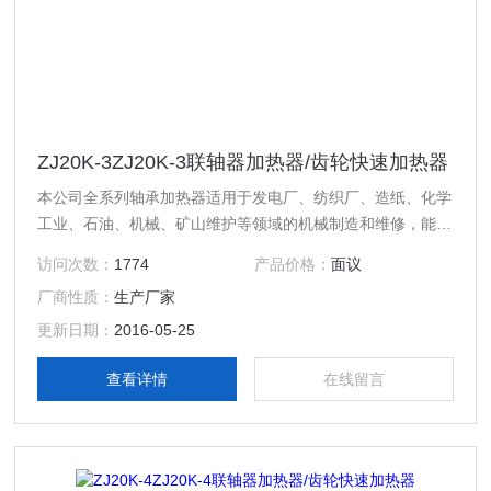
ZJ20K-3ZJ20K-3联轴器加热器/齿轮快速加热器
本公司全系列轴承加热器适用于发电厂、纺织厂、造纸、化学
工业、石油、机械、矿山维护等领域的机械制造和维修，能用
作轴承、连接器、齿轮、机械衬套等圆状工件的加热并自动退
访问次数：
1774
产品价格：
面议
磁，使工件圆柱形彭胀，实现过盈装配的要求，现加热器使用
厂商性质：
生产厂家
微电脑控制，能使加热器自动检测设备故障、自动调整加热器
功率、软启动/停机。轴承加热温度和时间可以预先设定并显
更新日期：
2016-05-25
示，本公司全系列系列轴承自控加热器达到并*于同类产品。
查看详情
在线留言