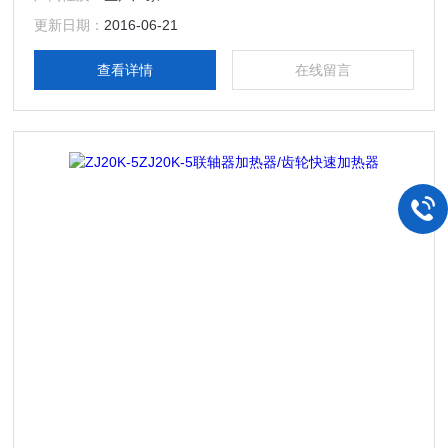
微电脑控制，能使加热器自动检测设备故障、自动调整加热器
功率、软启动/停机。轴承加热温度和时间可以预先设定并显
更新日期：
2016-06-21
示，本公司全系列系列轴承自控加热器达到并*于同类产品。
查看详情
在线留言