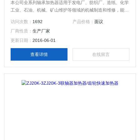
本公司全系列轴承加热器适用于发电厂、纺织厂、造纸、化学
工业、石油、机械、矿山维护等领域的机械制造和维修，能用
作轴承、连接器、齿轮、机械衬套等圆状工件的加热并自动退
访问次数：
1692
产品价格：
面议
磁，使工件圆柱形彭胀，实现过盈装配的要求，现加热器使用
厂商性质：
生产厂家
微电脑控制，能使加热器自动检测设备故障、自动调整加热器
功率、软启动/停机。轴承加热温度和时间可以预先设定并显
更新日期：
2016-06-01
示，本公司全系列系列轴承自控加热器达到并*于同类产品。
查看详情
在线留言