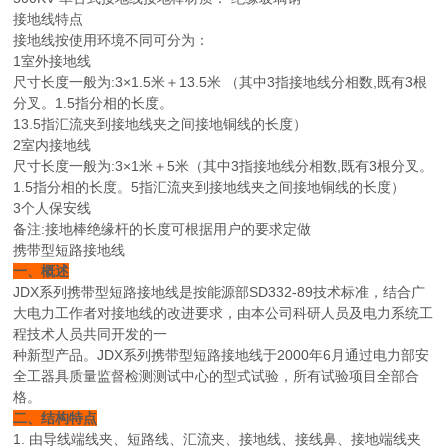
接地线特点
接地线按使用环境不同可分为：
1室外接地线
尺寸长度一般为:3×1.5米＋13.5米 （其中3指接地线分相数,既有3根
分叉。1.5指分相的长度。
13.5指汇流夹到接地线夹之间接地铜线的长度）
2室内接地线
尺寸长度一般为:3×1米＋5米（其中3指接地线分相数,既有3根分叉。
1.5指分相的长度。5指汇流夹到接地线夹之间接地铜线的长度）
3个人保安线
备注:接地棒绝缘杆的长度可根据用户的要求定做
携带型短路接地线
一、概述
JDX系列携带型短路接地线是按能源部SD332-89技术标准，结合广
大电力工作者对接地线的改进要求，由本公司科研人员及电力系统工
程技术人员共同开发的一
种新型产品。JDX系列携带型短路接地线于2000年6月通过电力部安
全工器具质量监督检测测试中心的型式试验，所有试验项目全部合
格。
二、结构特点
1. 由导线端线夹、短路线、汇流夹、接地线、接线鼻、接地端线夹