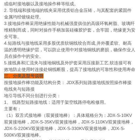
或临时接地极以及接地操作棒等组成。
2. 导线端和接地端的线夹采用优质铝合金压铸，与其配套的紧固件
金属均经镀镍处理。
3.接地操作棒采用绝缘性能与机械强度俱佳的高级环氧树脂、玻璃纤
维精制而成，同时对操作手柄加装硅橡胶护套，合牢固，绝缘更为安
全可靠。
4.短路线与接地线采用多股优质软铜线绞合而成,并外覆柔软、耐高
温的透明绝缘护层，可以防止使用中对接地铜线的磨损，确保作业人
员在操作中的安全。
5.接线鼻和汇流夹与接地铜线及外护套采用压接新工艺,软连接可有
效地防止使用时连接处铜线断股，提高了接地线的可靠性和使用寿命
三、分类及型号说明
按接地操作棒功能及结构分类： JDX系列短路接地线按照操作棒接
电线夹与短路接
地引导线不同分别进行分类：
1、 线路型短路接地线：适用于架空线路停电检修用。
主要有：
（1）双舌式接地棒（双簧接地棒）：具体规格分为：JDX-S-10KV
双簧接地棒，JDX-S-35KV双簧接地棒，JDX-S-110KV双簧接地棒，
JDX-S-220KV双簧接地棒，JDX-S-330KV双簧接地棒，JDX-S-
500KV双簧接地棒。