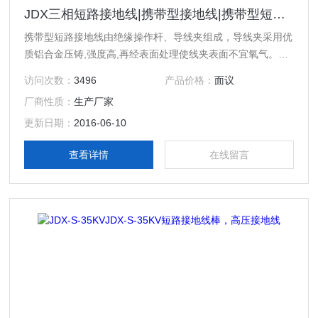
JDX三相短路接地线|携带型接地线|携带型短路接地线
携带型短路接地线由绝缘操作杆、导线夹组成，导线夹采用优
质铝合金压铸,强度高,再经表面处理使线夹表面不宜氧气。操
作棒用进口环氧树脂精制成彩色管，绝缘性能好，强度高、重
访问次数：
3496
产品价格：
面议
量轻、色彩鲜明、外表光滑
厂商性质：
生产厂家
更新日期：
2016-06-10
查看详情
在线留言