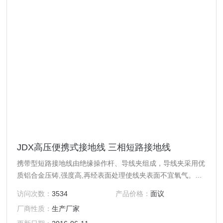
JDX高压便携式接地线 三相短路接地线
携带型短路接地线由绝缘操作杆、导线夹组成，导线夹采用优
质铝合金压铸,强度高,再经表面处理使线夹表面不宜氧气。操
作棒用进口环氧树脂精制成彩色管，绝缘性能好，强度高、重
访问次数：
3534
产品价格：
面议
量轻、色彩鲜明、外表光滑
厂商性质：
生产厂家