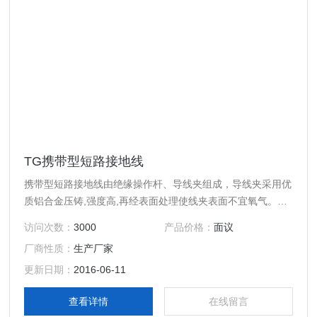
TG携带型短路接地线
携带型短路接地线由绝缘操作杆、导线夹组成，导线夹采用优
质铝合金压铸,强度高,再经表面处理使线夹表面不宜氧气。操
作棒用进口环氧树脂精制成彩色管，绝缘性能好，强度高、重
访问次数：
3000
产品价格：
面议
量轻、色彩鲜明、外表光滑
厂商性质：
生产厂家
更新日期：
2016-06-11
查看详情
在线留言