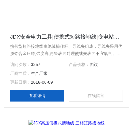
JDX安全电力工具|便携式短路接地线|变电站专业接地线
携带型短路接地线由绝缘操作杆、导线夹组成，导线夹采用优
质铝合金压铸,强度高,再经表面处理使线夹表面不宜氧气。操
作棒用进口环氧树脂精制成彩色管，绝缘性能好，强度高、重
访问次数：
3357
产品价格：
面议
量轻、色彩鲜明、外表光滑
厂商性质：
生产厂家
更新日期：
2016-06-09
查看详情
在线留言