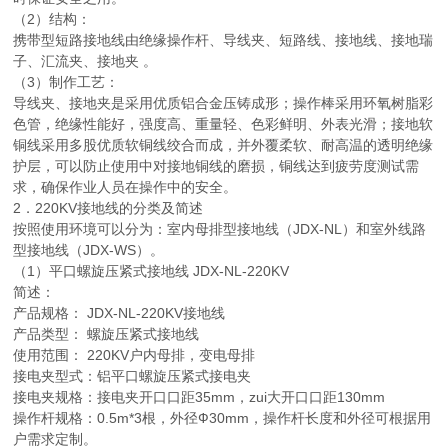
（2）结构：
携带型短路接地线由绝缘操作杆、导线夹、短路线、接地线、接地瑞
子、汇流夹、接地夹 。
（3）制作工艺：
导线夹、接地夹是采用优质铝合金压铸成形；操作棒采用环氧树脂彩
色管，绝缘性能好，强度高、重量轻、色彩鲜明、外表光滑；接地软
铜线采用多股优质软铜线绞合而成，并外覆柔软、耐高温的透明绝缘
护层，可以防止使用中对接地铜线的磨损，铜线达到疲劳度测试需
求，确保作业人员在操作中的安全。
2．220KV接地线的分类及简述
按照使用环境可以分为：室内母排型接地线（JDX-NL）和室外线路
型接地线（JDX-WS）。
（1）平口螺旋压紧式接地线 JDX-NL-220KV
简述：
产品规格： JDX-NL-220KV接地线
产品类型： 螺旋压紧式接地线
使用范围： 220KV户内母排，变电母排
接电夹型式：铝平口螺旋压紧式接电夹
接电夹规格：接电夹开口口距35mm，zui大开口口距130mm
操作杆规格：0.5m*3根，外径Ф30mm，操作杆长度和外径可根据用
户需求定制。