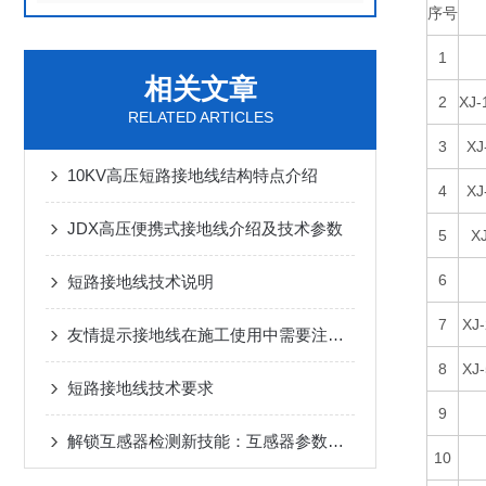
序号
1
相关文章
2
XJ-
RELATED ARTICLES
3
XJ
10KV高压短路接地线结构特点介绍
4
XJ
JDX高压便携式接地线介绍及技术参数
5
X
6
短路接地线技术说明
7
XJ
友情提示接地线在施工使用中需要注意的问题
8
XJ
短路接地线技术要求
9
解锁互感器检测新技能：互感器参数综合测试仪高效使用全攻略
10