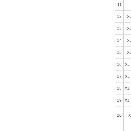
11
12
X
13
X
14
X
15
X
16
XJ
17
XJ
18
XJ
19
XJ
20
X