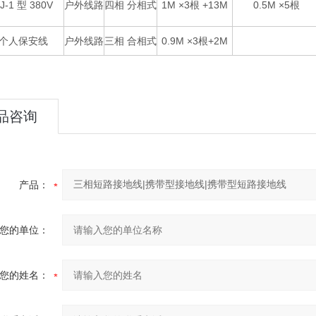
J-1 型 380V
户外线路
四相 分相式
1M ×3根 +13M
0.5M ×5根
个人保安线
户外线路
三相 合相式
0.9M ×3根+2M
品咨询
产品：
您的单位：
您的姓名：