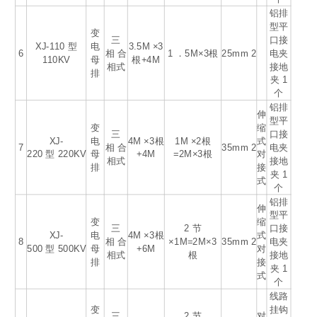
铝排
型平
变
三
口接
XJ-110 型
电
3.5M ×3
6
相 合
1 ．5M×3根
25mm
2
电夹
110KV
母
根+4M
相式
接地
排
夹 1
个
铝排
伸
型平
变
缩
三
口接
XJ-
电
4M ×3根
1M ×2根
式
7
相 合
35mm
2
电夹
220 型 220KV
母
+4M
=2M×3根
对
相式
接地
排
接
夹 1
式
个
铝排
伸
型平
变
缩
三
2 节
口接
XJ-
电
4M ×3根
式
8
相 合
×1M=2M×3
35mm
2
电夹
500 型 500KV
母
+6M
对
相式
根
接地
排
接
夹 1
式
个
线路
变
挂钩
三
2 节
对