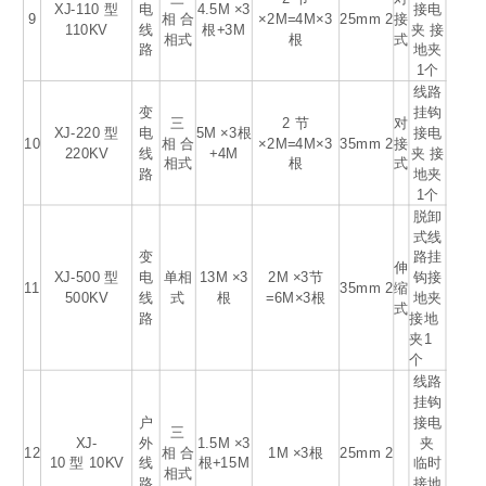
XJ-110 型
电
4.5M ×3
接电
9
相 合
×2M=4M×3
25mm
2
接
110KV
线
根+3M
夹 接
相式
根
式
路
地夹
1个
线路
变
挂钩
三
2 节
对
XJ-220 型
电
5M ×3根
接电
10
相 合
×2M=4M×3
35mm
2
接
220KV
线
+4M
夹 接
相式
根
式
路
地夹
1个
脱卸
式线
变
路挂
伸
XJ-500 型
电
单相
13M ×3
2M ×3节
钩接
11
35mm
2
缩
500KV
线
式
根
=6M×3根
地夹
式
路
接地
夹1
个
线路
挂钩
户
接电
三
XJ-
外
1.5M ×3
夹
12
相 合
1M ×3根
25mm
2
10 型 10KV
线
根+15M
临时
相式
路
接地