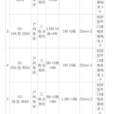
相式
接地
排
夹 1
个
铝排
型平
户
三
口接
XJ-
内
1.5M ×3
3
相 合
1M ×3根
25mm
2
电夹
10A 型 10KV
母
根+4M
相式
接地
排
夹 1
个
铝排
型平
户
三
口接
XJ-
内
2M ×3根
4
相 合
1M ×3根
25mm
2
电夹
35A 型 35KV
母
+4M
相式
接地
排
夹 1
个
铝排
型平
户
三
口接
XJ-
内
3M ×3根
5
相 合
1.5M ×3根
25mm
2
电夹
35 型 35KV
母
+4M
相式
接地
排
夹 1
个