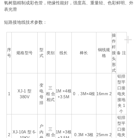
氧树脂精制成彩色管，绝缘性能好，强度高、重量轻、色彩鲜明、外
表光滑
短路接地线技术参数：
+
操
作
杆
序
型
铜线规
规格型号
类别
线长
棒长
接
备 注
号
式
格
头
形
式
铝排
型平
变
三
口接
XJ-1 型
电
1M ×4根
1
相 合
0 ．3M×4根
16mm
2
电夹
380V
母
+3.5M
相式
接地
排
夹 1
个
铝排
型平
户
三
口接
XJ-10A 型 6-
内
1M ×3根
2
相 合
0.3M ×3根
25mm
2
电夹
10KV
母
+3.5M