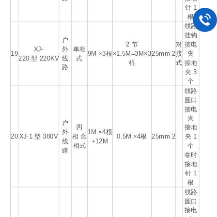
针 1
根
线路
挂钩
户
2 节
对
接电
XJ-
外
单相
19
9M ×3根
×1.5M=3M×3
25mm
2
接
夹
220 型 220KV
线
式
根
式
接地
路
夹 3
个
线路
圆口
接电
夹
户
四
接地
外
1M ×4根
20
XJ-1 型 380V
相 合
0.5M ×4根
25mm
2
夹 1
线
+12M
相式
个
路
临时
接地
针 1
根
线路
圆口
接电