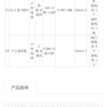
夹
户
四
接地
外
1M ×3
21
XJ-1 型 380V
相 分
0.5M ×5根
25mm
2
夹 1
线
根 +13M
相式
个
路
临时
接地
针 1
根
钳口
接电
户
三
夹 3
外
0.9M ×3
22
个人保安线
相 合
16mm
2
个
线
根+2M
相式
接地
路
夹 1
个
产品咨询