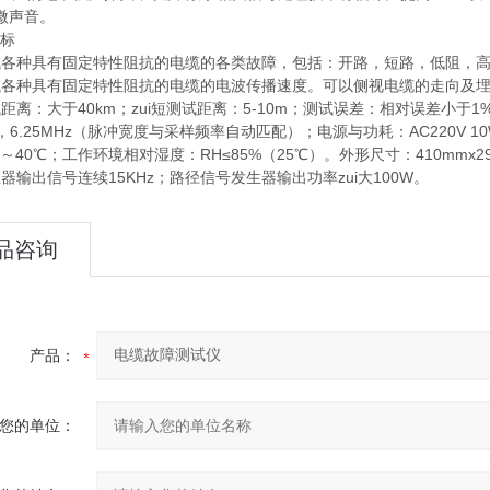
微声音。
指标
测试各种具有固定特性阻抗的电缆的各类故障，包括：开路，短路，低阻，
测试各种具有固定特性阻抗的电缆的电波传播速度。可以侧视电缆的走向及
试距离：大于40km；zui短测试距离：5-10m；测试误差：相对误差小于1%；
Hz，6.25MHz（脉冲宽度与采样频率自动匹配）；电源与功耗：AC220V 10W
℃～40℃；工作环境相对湿度：RH≤85%（25℃）。外形尺寸：410mmx29
生器输出信号连续15KHz；路径信号发生器输出功率zui大100W。
品咨询
产品：
您的单位：