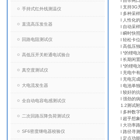
l 自带
l 支持3
手持式红外线测温仪
l 多种采
l 人性化
直流高压发生器
l 自动采
l 瞬时
回路电阻测试仪
l 轻松
l 高低
l *的
高低压开关柜通电试验台
l 长期
l *的锂
真空度测试仪
l 充电
l 充电
大电流发生器
l 电池
l 较好的
l 强劲
全自动电容电感测试仪
1.2测试
l 多种
二次回路压降负荷测试仪
l 超乎
l 大功
SF6密度继电器校验仪
l 路径寻
l 定点