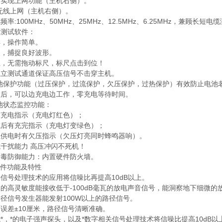
网口实现上网功能（主机右侧）。
G无线上网（主机右侧）。
样频率:100MHz、50MHz、25MHz、12.5MHz、6.25MHz，兼
的测试软件：
样，操作简单。
快照，捕捉良好波形。
卡位，无需拖动标尺，标尺点击到位！
压独立测试通道保证高压信号不击穿主机。
锂电池保护功能（过压保护，过流保护，欠压保护，过热保护）有效防止电池
闲置后，可以边充电边工作，零充电等待时间。
电池状态监控功能：
中有充电指示（充电灯红色）；
完成后有充完指示（充电灯变绿色）；
单独供电时有欠压指示（欠压灯亮同时蜂鸣器响）。
抗干扰能力 高压冲闪不死机！
的病毒防御能力：内置硬件防火墙。
附件功能及特性
数字信号处理技术的应用将信噪比再提高10dB以上。
想象的高灵敏度能接收低于-100dB毫瓦的放电声音信号，能洞察地下细微的
率路径信号发生器能发射100W以上的路径信号。
测误差±10厘米，路径信号清晰准确。
功能*，*的电子强声探头，以及*数字相关信号处理技术将信噪比提高10dB