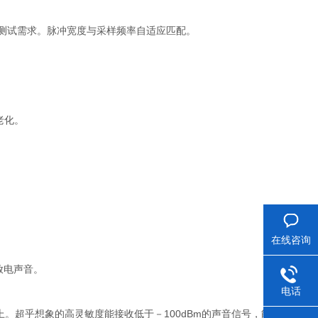
顾长短电缆测试需求。脉冲宽度与采样频率自适应匹配。
老化。
在线咨询
放电声音。
电话
以上。超乎想象的高灵敏度能接收低于－100dBm的声音信号，能够洞察