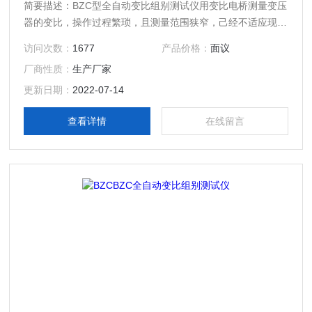
简要描述：BZC型全自动变比组别测试仪用变比电桥测量变压
器的变比，操作过程繁琐，且测量范围狭窄，己经不适应现代
测量的快节奏、高效率的要求。为此，我厂采用现代电子技
访问次数：
1677
产品价格：
面议
术，研制出了新一代全自动 变比组别测试仪，该仪器是电力
厂商性质：
生产厂家
工业部门的理想测试仪器。它具有体积小，重量轻，精度高，
稳定性好等优点。它采用大屏幕液晶汉字显示、菜单操作，界
更新日期：
2022-07-14
面友好，变比组别可一次测完。
查看详情
在线留言