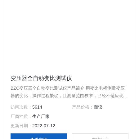
变压器全自动变比测试仪
BZC变压器全自动变比测试仪产品简介 用变比电桥测量变压
器的变比，操作过程繁琐，且测量范围狭窄，己经不适应现代
测量的快节奏、高效率的要求。为此，我厂采用现代电子技
访问次数：
5614
产品价格：
面议
术，研制出了新一代全自动变比组别测试仪，该仪器是电力工
厂商性质：
生产厂家
业部门的理想测试仪器。它具有体积小，重量轻，精度高，稳
定性好等优点。它采用大屏幕液晶汉字显示、菜单操作，界面
更新日期：
2022-07-12
友好，变比组别可一次测完。