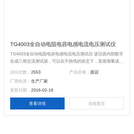
TG4003全自动电阻电容电感电流电压测试仪
TG4003全自动电阻电容电感电流电压测试仪 该仪器内部数字
合成三相交流测试源，可以在不拆线的状态下，直接测量成组
并联电容器的单相电容或各种组合连接类型的三相电容器，同
访问次数：
2553
产品价格：
面议
时也能够测量各种电抗器的电感，接线简单，测试、记录方
厂商性质：
生产厂家
便，大大提高了工作效率。它以大屏幕彩色液晶作为显示窗
口，菜单操作并配有汉字提示，集多参量于一屏的显示界面，
更新日期：
2016-02-18
人机对话界面友好，使用简便、快捷，是各级电力用户的*产
查看详情
在线留言
品。