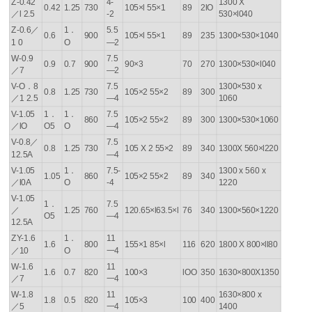
Z-0.42
4-
1300 X
0.42
1.25
730
105×l 55×1
89
2lO
／l 2.5
-2
530×l040
Z-0.6／
1．
5.5
0.6
900
105×l 55×1
89
235
1300×530×1040
1 0
O
—2
W-0.9
7.5
0.9
0.7
900
90×3
70
270
1300×530×l040
／7
—2
V-O．8
7.5
1300×530 x
0.8
1.25
730
105×2 55×2
89
300
／1 2.5
—4
1060
V-1.05
1．
1．
7.5
860
105×2 55×2
89
300
1300×530×1060
／lO
O5
O
—4
V-0.8／
7.5
0.8
1.25
730
105 X 2 55×2
89
340
1300X 560×l220
12.5A
—4
V-1.05
1．
7.5-
1300 x 560 x
1.05
860
105×2 55×2
89
340
／l0A
O
-4
1220
V-1.05
1．
7.5
／
1.25
760
120.65×l63.5×l
76
340
1300×560×1220
O5
—4
12.5A
ZY-1.6
1．
11
1.6
800
155×1 85×l
116
620
1800 X 800×ll80
／10
O
一4
W-1.6
11
1.6
0.7
820
100×3
lOO
350
1630×800X1350
／7
一4
W-1.8
11
1630×800 x
1.8
0.5
820
105×3
100
400
／5
一4
1400