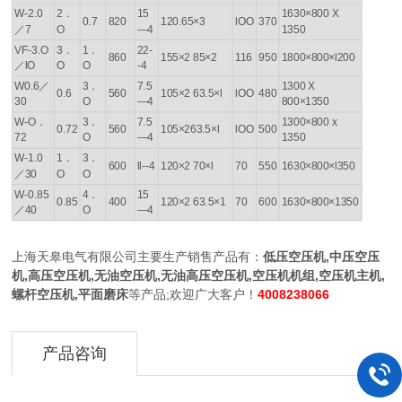
W-2.0
2．
15
1630×800 X
0.7
820
120.65×3
lOO
370
／7
O
—4
1350
VF-3.O
3．
1．
22-
860
155×2 85×2
116
950
1800×800×l200
／lO
O
O
-4
W0.6／
3．
7.5
1300 X
0.6
560
105×2 63.5×l
lOO
480
30
O
—4
800×1350
W-O．
3．
7.5
1300×800 x
0.72
560
105×263.5×l
lOO
500
72
O
—4
1350
W-1.0
1．
3．
600
ll--4
120×2 70×l
70
550
1630×800×l350
／30
O
O
W-0.85
4．
15
0.85
400
120×2 63.5×1
70
600
1630×800×1350
／40
O
—4
上海天皋电气有限公司主要生产销售产品有：
低压空压机,中压空压
机,高压空压机,无油空压机,无油高压空压机,空压机机组,空压机主机,
螺杆空压机,平面磨床
等产品;欢迎广大客户！
4008238066
产品咨询