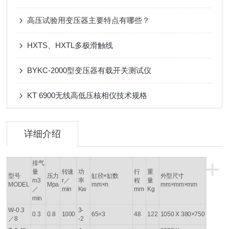
高压试验用变压器主要特点有哪些？
HXTS、HXTL多极滑触线
BYKC-2000型变压器有载开关测试仪
KT 6900无线高低压核相仪技术规格
详细介绍
+
排气
量
转速
功
行
重
型号
压力
缸径×缸数
外型尺寸
m3
r／
率
程
量
MODEL
Mpa
mm×n
mm×mm×mm
／
min
Kw
mm
Kg
min
W-0.3
3-
0.3
0.8
1000
65×3
48
122
1050 X 380×750
／8
-2