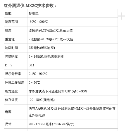
红外测温仪-MX2C技术参数：
+
性能
标准型
测温范围
-30℃～900℃
精度
读数的±0.75%或±1℃,取zui大值
重复性
≤读数的±0.5%或±1℃,取zui大值
响应时间
250毫秒(95%响应)
光谱响应
8～14微米,热电偶探测器
D：S
60:1
显示分辨率
0.1℃～900℃
环境工作温度
0～50℃
相对湿度
非冷凝状态下环温达到30℃时,为10～95%
储存温度
-20～50℃(无电池)
两节AA电池 MX4红外线测温仪和MX4+红外线测温仪可配直
电源
流外接电源
尺寸
200×170×50毫米(7.9×6.7×2英寸)