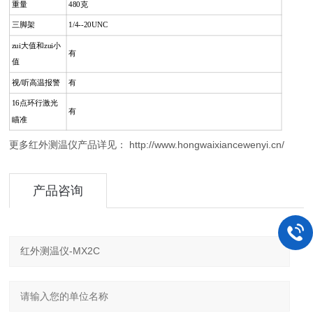
重量
480克
三脚架
1/4--20UNC
zui大值和zui小
有
值
视/听高温报警
有
16点环行激光
有
瞄准
更多红外测温仪产品详见： http://www.hongwaixiancewenyi.cn/
产品咨询