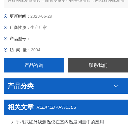
过红外线测量温度，或者测量更小的物体温度，MX2红外线测温
仪是采用16点环形激光瞄准，这些优点使雷泰MX2红外线测温仪
成为工业界Z高级的便携式测温仪。雷泰MX2红外线测温仪环形
更新时间：
2023-06-29
激光瞄准提供了Z*Z精确的红外光束跟
厂商性质：
生产厂家
产品型号：
访 问 量：
2004
产品咨询
联系我们
产品分类
相关文章
RELATED ARTICLES
手持式红外线测温仪在室内温度测量中的应用