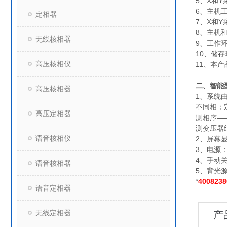
5、X和Y
6、主机工
定相器
7、X和Y
8、主机和
无线核相器
9、工作环境
10、储存环
高压核相仪
11、本产品
二、智能
高压核相器
1、系统
不同相；
高压定相器
测相序—
测变压器
语音核相仪
2、屏幕
3、电源：
4、手动
语音核相器
5、背光
*
4008238
语音定相器
无线定相器
产