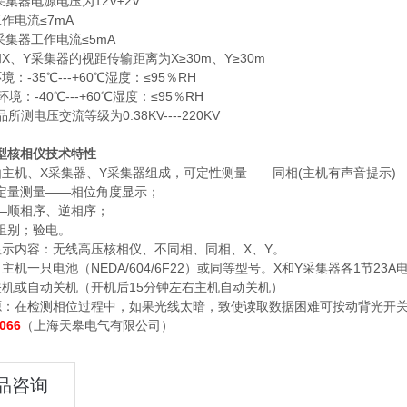
采集器电源电压为12V±2V
作电流≤7mA
采集器工作电流≤5mA
X、Y采集器的视距传输距离为X≥30m、Y≥30m
：-35℃---+60℃湿度：≤95％RH
境：-40℃---+60℃湿度：≤95％RH
所测电压交流等级为0.38KV----220KV
型核相仪技术特性
由主机、X采集器、Y采集器组成，可定性测量——同相(主机有声音提示)
定量测量——相位角度显示；
—顺相序、逆相序；
组别；验电。
显示内容：无线高压核相仪、不同相、同相、X、Y。
主机一只电池（NEDA/604/6F22）或同等型号。X和Y采集器各1节23A
关机或自动关机（开机后15分钟左右主机自动关机）
源：在检测相位过程中，如果光线太暗，致使读取数据困难可按动背光开
066
（上海天皋电气有限公司）
品咨询