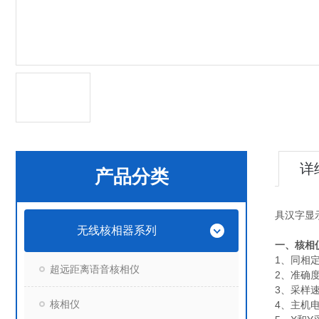
详
产品分类
具汉字显
无线核相器系列
一、核相
1、同相定
超远距离语音核相仪
2、准确度
3、采样
核相仪
4、主机电