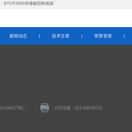
：
ETCR1000非接触型检相器
新闻动态
技术文章
荣誉资质
|
|
|
|
QQ：1043848313,841778195
公司传真：021-69978712