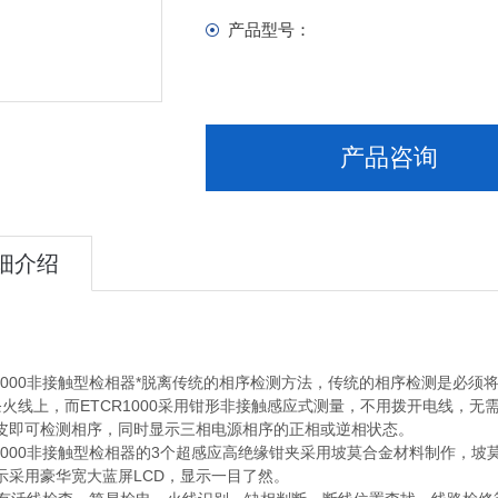
产品型号：
产品咨询
细介绍
1000非接触型检相器*脱离传统的相序检测方法，传统的相序检测是必
条火线上，而ETCR1000采用钳形非接触感应式测量，不用拨开电线，
皮即可检测相序，同时显示三相电源相序的正相或逆相状态。
1000非接触型检相器的3个超感应高绝缘钳夹采用坡莫合金材料制作，
示采用豪华宽大蓝屏LCD，显示一目了然。