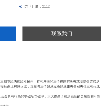
访 问 量：
2112
联系我们
须将三相电线的接线柱拨开，将相序表的三个裸露鳄鱼夹或测试针连接到
无需接触高压裸露火线，直接将三个超感应高绝缘钳夹分别夹住三相火线
坡莫合金具有很高的弱磁场导磁率，大大提高了检测感应的灵敏性和可靠