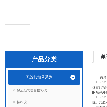
详
产品分类
无线核相器系列
一． 简介
ETCR
裸露的3
超远距离语音核相仪
的绝缘外
ETCR
核相仪
性。其显