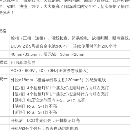
活线检查、简易检电、火线识别、缺相判断、断线位置查找、线路检修
、省时、快捷、方便，大大提高了现场测试的安全性，切实保护了操作
规仪表！
规格
检相（正相，逆相）、活线检查、简易检电、缺相判断、断点查找
DC3V 2节5号锰合金电池(R6P），连续使用时间约200小时
40mm×33.5mm；显示域：38mm×26mm
示模式
HTN豪华蓝屏
AC70～600V，40～70Hz(正弦波连续输入）
2
尺寸
外径ø18mm（相当导线截面积120mm
）的绝缘电线
【正相】4个检相灯和1个箭头灯按顺时针方向顺次亮灯
【逆相】4个检相灯和1个箭头灯按逆时针方向顺次亮灯
【活电】电压设定范围内R-S、S-T灯点亮
【缺相】R-S、S-T灯不亮
【断路】R-S、S-T灯不亮
开机后，LCD背光灯亮，开机指示灯亮
开机约3分半钟后，仪表自动切断电源