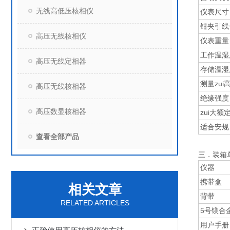
无线高低压核相仪
仪表尺寸
钳夹引线
高压无线核相仪
仪表重量
工作温湿
高压无线定相器
存储温湿
测量zui
高压无线核相器
绝缘强度
高压数显核相器
zui大额
适合安规
查看全部产品
三．装箱
仪器
携带盒
相关文章
背带
RELATED ARTICLES
5号镁合
用户手册