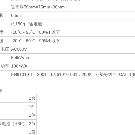
宽高厚70mm×75mm×30mm
长
0.5m
约180g（含电池）
度
-10℃～55℃；80%rh以下
度
-20℃～60℃；90%rh以下
高电压
AC600V
5.4kVrms
定功率
100mVA
EN61010-1：2001、EN61010-031：2002、污染等级2、CAT Ⅲ
单
1台
1件
1件
金电池（R6P）
2节
1份