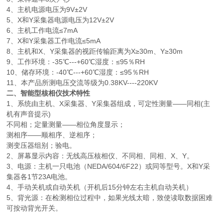
4、主机电源电压为9V±2V
5、X和Y采集器电源电压为12V±2V
6、主机工作电流≤7mA
7、X和Y采集器工作电流≤5mA
8、主机和X、Y采集器的视距传输距离为X≥30m、Y≥30m
9、工作环境：-35℃---+60℃湿度：≤95％RH
10、储存环境：-40℃---+60℃湿度：≤95％RH
11、本产品所测电压交流等级为0.38KV----220KV
二、智能型核相仪技术特性
1、系统由主机、X采集器、Y采集器组成，可定性测量——同相(主
机有声音提示)
不同相；定量测量——相位角度显示；
测相序——顺相序、逆相序；
测变压器组别；验电。
2、屏幕显示内容：无线高压核相仪、不同相、同相、X、Y。
3、电源：主机一只电池（NEDA/604/6F22）或同等型号。X和Y采
集器各1节23A电池。
4、手动关机或自动关机（开机后15分钟左右主机自动关机）
5、背光源：在检测相位过程中，如果光线太暗，致使读取数据困难
可按动背光开关。