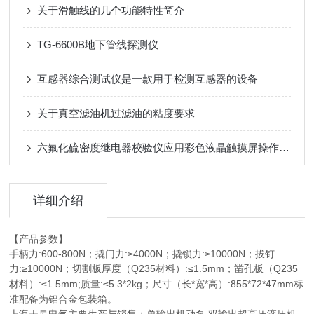
关于滑触线的几个功能特性简介
TG-6600B地下管线探测仪
互感器综合测试仪是一款用于检测互感器的设备
关于真空滤油机过滤油的粘度要求
六氟化硫密度继电器校验仪应用彩色液晶触摸屏操作显示
详细介绍
【产品参数】
手柄力:600-800N；撬门力:≥4000N；撬锁力:≥10000N；拔钉
力:≥10000N；切割板厚度（Q235材料）:≤1.5mm；凿孔板（Q235
材料）:≤1.5mm;质量:≤5.3*2kg；尺寸（长*宽*高）:855*72*47mm
标
准配备为铝合金包装箱。