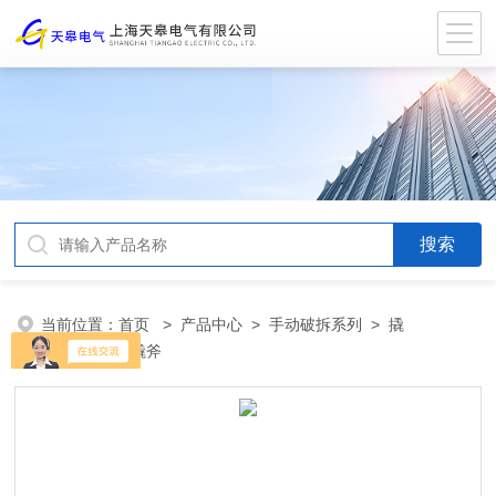
当前位置：
首页
>
产品中心
>
手动破拆系列
>
撬
斧
> QFS-A撬斧