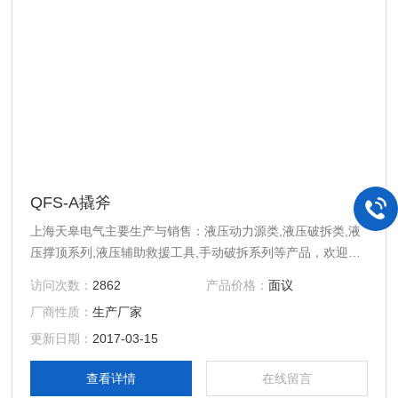
QFS-A撬斧
上海天皋电气主要生产与销售：液压动力源类,液压破拆类,液
压撑顶系列,液压辅助救援工具,手动破拆系列等产品，欢迎广
大客户的和前来选购！
访问次数：
2862
产品价格：
面议
厂商性质：
生产厂家
更新日期：
2017-03-15
查看详情
在线留言