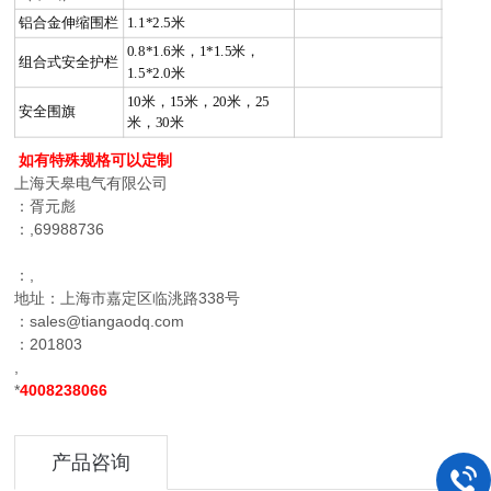
铝合金伸缩围栏
1.1*2.5米
0.8*1.6米，1*1.5米，
组合式安全护栏
1.5*2.0米
10米，15米，20米，25
安全围旗
米，30米
如有特殊规格可以定制
上海天皋电气有限公司
：胥元彪
：,69988736
：,
地址：上海市嘉定区临洮路338号
：sales@tiangaodq.com
：201803
,
*
4008238066
产品咨询