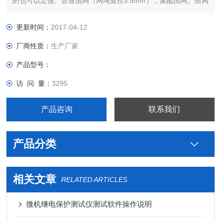
的也可以定做。普通围网（网绳直径3.5mm），聚酯围网。围网
一般都要配上支架用的。一般2米左右配一个支架，也可以再长
一些，但是不要超过5米的间距。安全围栏的支架分为墩式（法
更新时间：
2017-04-12
兰盘），伞式，叉式，地桩。
厂商性质：
生产厂家
产品型号：
访 问 量：
3295
产品咨询
联系我们
产品分类
相关文章
RELATED ARTICLES
微机继电保护测试仪测试软件操作说明