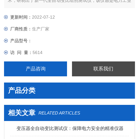
术，研制出了新一代全自动变比组别测试仪，该仪器是电力工业
部门的理想测试仪器。它具有体积小，重量轻，精度高，稳定性
好等优点。它采用大屏幕液晶汉字显示、菜单操作，界面友好，
更新时间：
2022-07-12
变比组别可一次测完。
厂商性质：
生产厂家
产品型号：
访 问 量：
5614
产品咨询
联系我们
产品分类
相关文章
RELATED ARTICLES
变压器全自动变比测试仪：保障电力安全的精准仪器