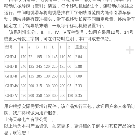
移动机械导缆（牵引）装置，每个移动机械配1个，随移动机械往返
运行。中间电缆滑车将电缆悬挂在工字钢轨道范围内随牵引滑车移
动，两端并装有缓冲撞头，滑车视移动长度不同而定数量。终端滑车
固定在工字钢导轨末端，一般每个移动机械设置1个。
该系列滑车分Ⅰ、Ⅱ、Ⅲ、Ⅳ、Ⅴ五种型号，如用户采用12号、14号
或更大号数工字钢，可在订货时注明，本厂可成套供货。
+
型号
A
a
B
H
L
I
R
重量kg
GHD-Ⅰ
170
72
195
110
145
110
50
2.84
GHD-Ⅱ
240
135
245
120
220
135
60
5.88
GHD-Ⅲ
240
135
285
130
260
180
80
7.09
GHD-Ⅳ
320
200
315
130
300
200
95
7.33
GHD-Ⅴ
420
200
350
150
360
260
120
8.35
用户根据实际需要增订配件，该产品实行三包，欢迎用户来人来函订
购。我厂将竭诚为用户服务。
上海天皋电气有限公司：,,
以上均为本司产品资讯，如需更多，更详细的了解本司其它产品的信
息，欢迎您！