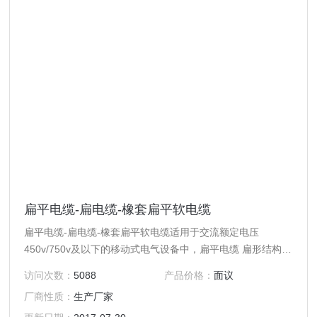
扁平电缆-扁电缆-橡套扁平软电缆
扁平电缆-扁电缆-橡套扁平软电缆适用于交流额定电压
450v/750v及以下的移动式电气设备中，扁平电缆 扁形结构特
别适用于频繁弯曲的场合，不易扭结，如起重机、行车等
访问次数：
5088
产品价格：
面议
厂商性质：
生产厂家