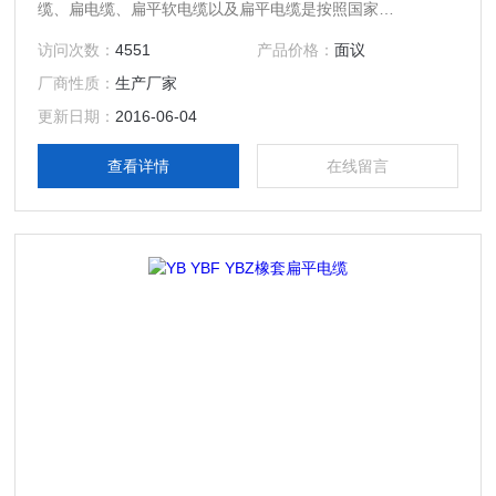
缆、扁电缆、扁平软电缆以及扁平电缆是按照国家
Q1320282、AQ001-91标准组织生产，适用于交流额定电压
访问次数：
4551
产品价格：
面议
450v/750v及以下的移动式电气设备中，扁平电缆 扁形结构特
厂商性质：
生产厂家
别适用于频繁弯曲的场合，不易扭结，如起重机、行车等。
更新日期：
2016-06-04
查看详情
在线留言