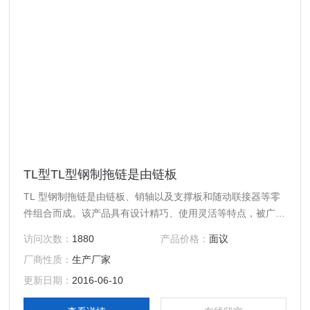
TL型TL型钢制拖链是由链板
TL 型钢制拖链是由链板、销轴以及支撑板和随动联接器等零
件组合而成。该产品具有设计精巧、使用灵活等特点，被广泛
地应用于立体仓库、大型机械、机器人等作为短距离、油、
访问次数：
1880
产品价格：
面议
汽、水软管和电缆的同时移动之用。
厂商性质：
生产厂家
更新日期：
2016-06-10