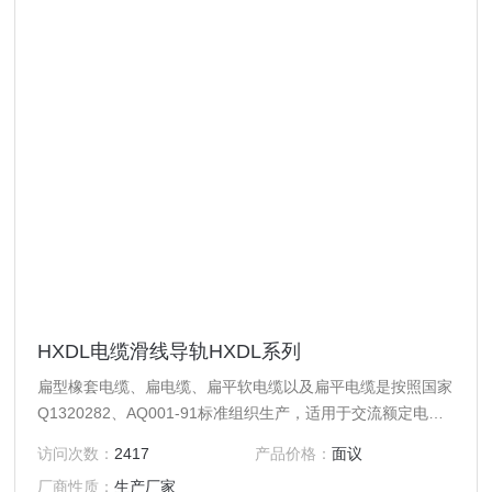
HXDL电缆滑线导轨HXDL系列
扁型橡套电缆、扁电缆、扁平软电缆以及扁平电缆是按照国家
Q1320282、AQ001-91标准组织生产，适用于交流额定电压
450v/750v及以下的移动式电气设备中，扁形结构特别适用于
访问次数：
2417
产品价格：
面议
频繁弯曲的场合，不易扭结，如起重机、行车等。
厂商性质：
生产厂家