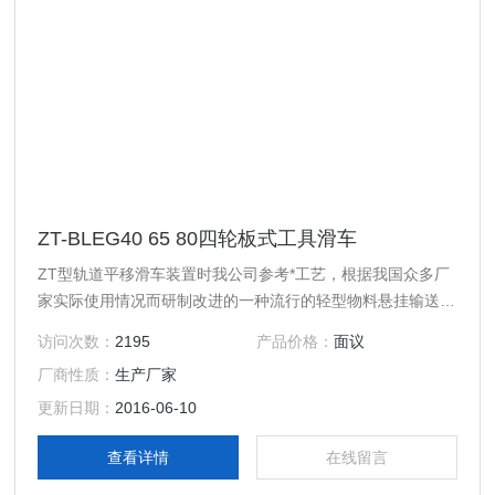
ZT-BLEG40 65 80四轮板式工具滑车
ZT型轨道平移滑车装置时我公司参考*工艺，根据我国众多厂
家实际使用情况而研制改进的一种流行的轻型物料悬挂输送系
统。它是以各种联接件将轨道安装在工作框架上，通过轨道内
访问次数：
2195
产品价格：
面议
的滑车运行来实现物料的悬挂和移动。
厂商性质：
生产厂家
更新日期：
2016-06-10
查看详情
在线留言