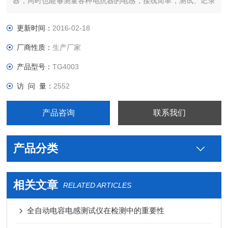
器，同时也能够测量各种电抗器的电感，接线简单，测试、记录
方便，大大提高了工作效率。它以大屏幕彩色液晶作为显示窗
口，菜单操作并配有汉字提示，集多参量于一屏的显示界面，人
更新时间：
2016-02-18
机对话界面友好，使用简便、快捷，是各级电力用户的*产品。
厂商性质：
生产厂家
产品型号：
TG4003
访 问 量：
2552
产品咨询
联系我们
产品分类
相关文章
RELATED ARTICLES
全自动电容电感测试仪在检测中的重要性