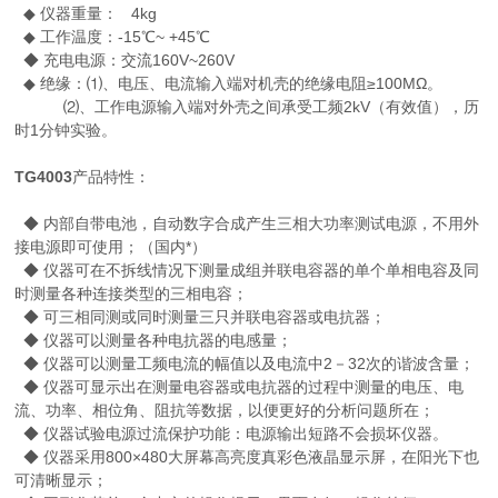
◆ 仪器重量： 4kg
◆ 工作温度：-15℃~ +45℃
◆ 充电电源：交流160V~260V
◆ 绝缘：⑴、电压、电流输入端对机壳的绝缘电阻≥100MΩ。
⑵、工作电源输入端对外壳之间承受工频2kV（有效值），历
时1分钟实验。
TG4003
产品特性：
◆ 内部自带电池，自动数字合成产生三相大功率测试电源，不用外
接电源即可使用；（国内*）
◆ 仪器可在不拆线情况下测量成组并联电容器的单个单相电容及同
时测量各种连接类型的三相电容；
◆ 可三相同测或同时测量三只并联电容器或电抗器；
◆ 仪器可以测量各种电抗器的电感量；
◆ 仪器可以测量工频电流的幅值以及电流中2－32次的谐波含量；
◆ 仪器可显示出在测量电容器或电抗器的过程中测量的电压、电
流、功率、相位角、阻抗等数据，以便更好的分析问题所在；
◆ 仪器试验电源过流保护功能：电源输出短路不会损坏仪器。
◆ 仪器采用800×480大屏幕高亮度真彩色液晶显示屏，在阳光下也
可清晰显示；