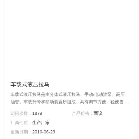
车载式液压拉马
车载式液压拉马是由分体式液压拉马、手动/电动油泵、高压
油管、车载升降和移动装置所组成，具有调节方便、轻便省
力、操作安全等特点，广泛用于拆卸各种圆盘、轴承、齿轮、
访问次数：
1879
产品价格：
面议
连轴器、皮带盘、法兰等，是替代传统拉马与拔轮器的理想化
厂商性质：
生产厂家
工具。
更新日期：
2016-06-29