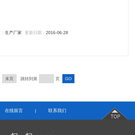
质：
生产厂家
更新日期：
2016-06-28
末页
跳转到第
页
在线留言
联系我们
|