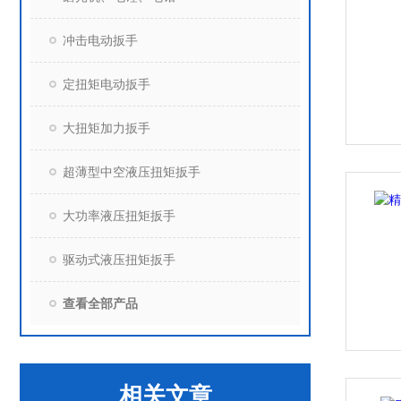
冲击电动扳手
定扭矩电动扳手
大扭矩加力扳手
超薄型中空液压扭矩扳手
大功率液压扭矩扳手
驱动式液压扭矩扳手
查看全部产品
相关文章