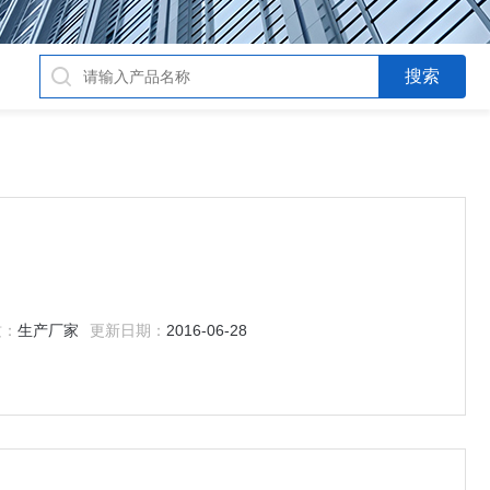
质：
生产厂家
更新日期：
2016-06-28