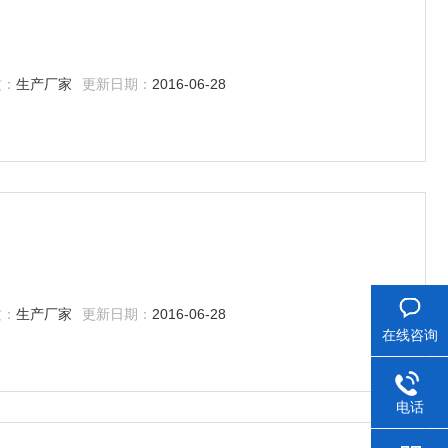
质：
生产厂家
更新日期：
2016-06-28
质：
生产厂家
更新日期：
2016-06-28
在线咨询
电话