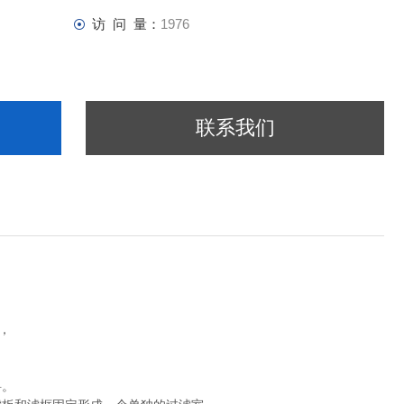
访 问 量：
1976
联系我们
，
料。