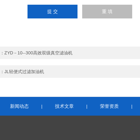
：
ZYD－10--300高效双级真空滤油机
：
JL轻便式过滤加油机
新闻动态
技术文章
荣誉资质
|
|
|
|