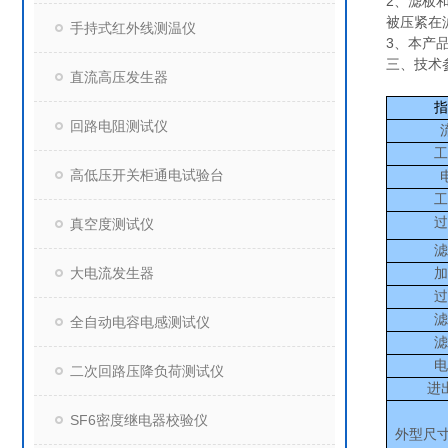
2、滤板
被压紧在
手持式红外线测温仪
3、本产
三、
技术
直流高压发生器
指
回路电阻测试仪
工
高低压开关柜通电试验台
工
过
真空度测试仪
滤
大电流发生器
加
过
滤
全自动电容电感测试仪
滤
电
二次回路压降负荷测试仪
进
SF6密度继电器校验仪
外型尺