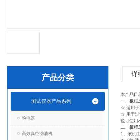
详
产品分类
本产品目
测试仪器产品系列
一、
板框
☆ 适用
☆ 用于
验电器
也可使用
二、
板框
高效真空滤油机
1、该机