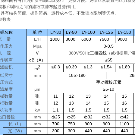
和滤框间衬有作为介质的滤纸或滤布，更换方便。凭借压紧装置的压力将
滤板和滤框之间的滤纸或滤布起过滤作用。
品具有结构简便、操作简易、运行成本低、不受场地限制等优点。
参数表：
标名称
单 位
LY-30
LY-50
LY-100
LY-125
LY-150
流
量
L/H
1800
3000
6000
7500
9000
作压力
Mpa
0-0.5
电
源
V
380V/50Hz
三相四线
（或根据用户
作噪声
dB（A）
≤65
滤面积
≥0.3
≥0.39
≥1.3
≥1.54
≥1.89
2
m
纸尺寸
mm
185
×
190
28
压方式
手动螺旋压紧
滤精度
μ
m
≥5-10
板数量
张
11
12
13
14
15
框数量
张
12
13
14
15
16
机功率
kw
1.1
1.5
1.5
1.5
1.5
出口管径
mm
ф25
ф25
ф32
ф32
ф42
长（
L）
mm
700
750
900
900
1100
寸
宽（
W）
mm
300
300
440
440
440