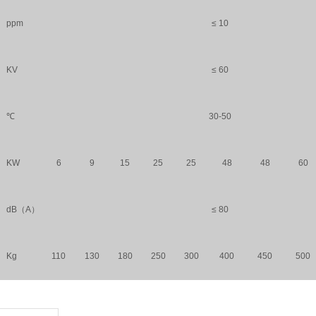
ppm
≤ 10
KV
≤ 60
℃
30-50
KW
6
9
15
25
25
48
48
60
dB（A）
≤ 80
Kg
110
130
180
250
300
400
450
500