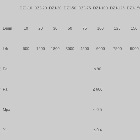
DZJ-10
DZJ-20
DZJ-30
DZJ-50
DZJ-75
DZJ-100
DZJ-125
DZJ-15
L/min
10
20
30
50
75
100
125
150
L/h
600
1200
1800
3000
4500
6000
7500
9000
度
Pa
≤ 90
度
Pa
≤ 660
Mpa
≤ 0.5
%
≤ 0.4