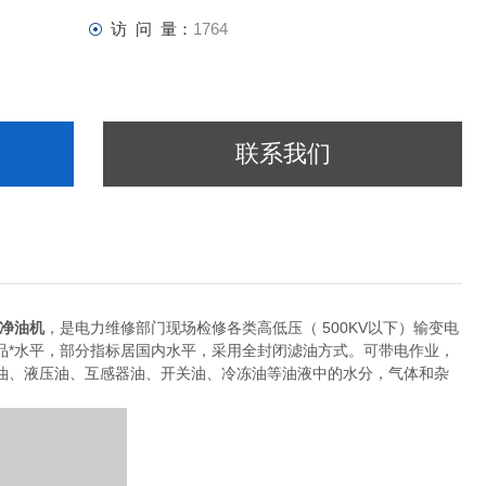
访 问 量：
1764
联系我们
净油机
，是电力维修部门现场检修各类高低压（ 500KV以下）输变电
品*水平，部分指标居国内水平，采用全封闭滤油方式。可带电作业，
油、液压油、互感器油、开关油、冷冻油等油液中的水分，气体和杂