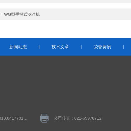
：
WG型手提式滤油机
新闻动态
技术文章
荣誉资质
|
|
|
|
QQ：1043848313,841778195
公司传真：021-69978712