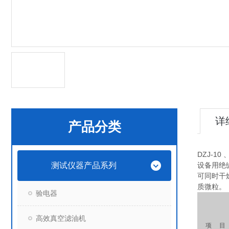
详
产品分类
DZJ-10 
测试仪器产品系列
设备用绝
可同时干
质微粒。
验电器
高效真空滤油机
项 目