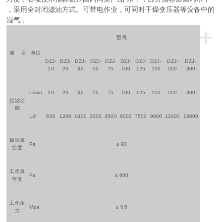
，采用全封闭滤油方式。可带电作业，可同时干燥变压器等设备中的
湿气，
+
型号
项 目
单位
DZJ-
DZJ-
DZJ-
DZJ-
DZJ-
DZJ-
DZJ-
DZJ-
DZJ-
DZJ-
10
20
30
50
75
100
125
150
200
300
L/min
10
20
30
50
75
100
125
150
200
300
过滤功
能
L/h
600
1200
1800
3000
4500
6000
7500
9000
12000
18000
极限真
Pa
≤ 90
空度
工作真
Pa
≤ 660
空度
工作压
Mpa
≤ 0.5
力