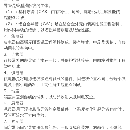
导管是管型滑触线的主体。
（1）：塑料导管（GAS）由有韧性、耐磨、抗老化及阻燃性能的工
程塑料组成。
（2）：铝合金导管（GAJ）是在铝合金外壳内装高性能工程塑料，
用作铜导轨的绝缘，以增强导管刚度及绝缘性能。
2、 集电器
集电器由高强度耐高温工程塑料制成。装有弹簧、电刷及滚轮，向移
动用电设备供电。
3、 连接器
连接器将两段导管连接在一起，并保护导轨接头。由两块对接的工程
塑料组成。
4、 供电器
供电器是将电源进线接通滑触线的部件。因进线位置不同，分端部供
电及中部供电两种。由高性能工程塑料制成。
5、 端盖
端盖封盖滑触线的端头，以防异物进入及用电安全。
6、 悬吊器
悬吊器用于浮动悬吊导管的金属部件，当温度变化引起导管伸缩时，
导管可沿水平方向位移。
7、 固定器
固定器为固定导管用金属部件。一般直线段装左、右两个，圆弧线