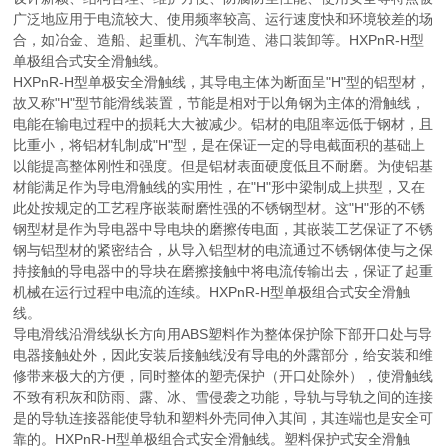
广泛地应用于电流较大、使用频率较高、运行速度快和环境较差的场
合，如冶金、造船、起重机、汽车制造、港口装卸等。HXPnR-H型
单极组合式安全滑触线。
HXPnR-H型单极安全滑触线，其导电主体为断面呈"H"型的铝型材，
故又称"H"型节能滑线装置，节能是相对于以角钢为主体的滑触线，
电能在输电过程中的损耗大大被减少。铝材的电阻率远低于钢材，且
比重小，将铝材轧制成"H"型，是在保证一定的导电截面积的基础上
以能提高整体刚性和强度。但是铝材表面硬度低且不耐磨。为使铝基
材能满足作为导电滑触线的实用性，在"H"形中梁制成上拱型，又在
此处按规定的工艺程序嵌装耐磨性强的不锈钢型材。这"H"形的不锈
钢型材是作为导电器中导电块的磨擦传电面，其嵌装工艺保证了不锈
钢与铝型材的紧密结合，从导入铝型材的电流通过不锈钢体使与之保
持接触的导电器中的导块在磨擦接触中将电流传输出去，保证了起重
机械在运行过程中电流的连续。HXPnR-H型单极组合式安全滑触
线。
导电滑线沿滑线纵长方向用ABS塑料作为整体保护除下部开口处与导
电器接触处外，因此安装后接触线没有导电的外露部分，给安装和维
修带来极大的方便，同时整体的塑壳保护（开口处除外），使滑触线
不致有积灰和防雨、露、冰、雪侵袭之功能，导轨与导轨之间的连接
是的导轨连接器能使导轨和塑料外壳同伸入其间，其连端也是安全可
靠的。HXPnR-H型单极组合式安全滑触线。塑料保护式安全滑触