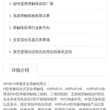
如何选择滑触线供应厂家
浅谈滑触线验收那点事
滑触线应用行业新方向
交直流分压器注意事项
真空度测试仪初次应用后的相关总结
详细介绍
XPnR-H单极安全滑触线简介：
H型单极组合式安全滑触线，HXPnR-H、HXPnR-H8 、HXPnR-H加
厚系列H型单极滑触线三线制、三相四线制、五线制滑触线由H型铝
合金本体导轨加压V型不锈钢滑接带、PVC绝缘外壳、外置式集电器
以及悬吊、固定等组件组合而成。HXPnR-H型单极滑触线产品以其
设计新颖、结构合理、维护方便、防腐防尘性能、使用安全等特点被