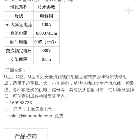
+
滑线系列
技术参数
母线
电解铜
zui大额定电流
100A
直流电阻
0.000745/m
瞬时电阻
0.05
（cm3）
交流额定电压
380V
支架间隔
0.8m
详细介绍：
U型、C型、M型系列安全滑触线由阻燃型塑料护套和铜质线槽组
成，适用于起重机、大、小车输电，单轨电动自动生产流水线、检测
线、各种输送机的供电，信号等，具有接头接触可靠、使用导线故障
低、可任意制成各种弧型等优点。
： / 69988736
： 旺号：上海天皋电气
：sales@tiangaodq.com 免费
产品咨询