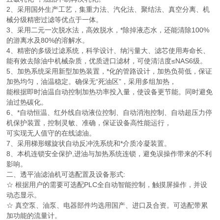
2、采用国外生产工艺，集重力法、汽化法、聚结法、真空分离、机
械分级精密过滤等优点于一体。
3、采用二元一次脱水法，高效脱水，*除掉液态水，还能清除100%
的游离水及80%的溶解水。
4、精密的多级过滤系统，科学设计、纳污量大、滤芯使用寿命长、
能有效去除油中机械杂质，优质进口滤材，可使清洁度≤NAS6级。
5、加热系统采用新型加热装置，*化的管路设计，加热负荷低，保证
加热均匀，油温稳定。确保无“死油区”，采用多组加热，
能根据即时油温自动控制加热功率投入量，使设备更节能。同时避免
油过热碳化。
6、*自动恒温、红外线自动液位控制、自动消泡控制、自动超压力停
机保护装置，控制灵敏、准确，保证设备高性能运行，
可实现无人值守的在线滤油。
7、采用梯形螺旋状自动反冲洗系统和*介质冷凝装置。
8、本机连锁安全保护,进油与加热系统连锁，避免误操作带来的不利
影响。
二、透平油滤油机可选配置及设备形式:
☆ 根据用户的需要可选配PLC全自动智能控制，触摸屏操作，并设
动态显示。
☆ 真空泵、油泵、电器部件均选用国产、进口及合资。可选配带累
加功能的流量计。