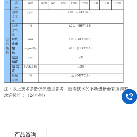
寸
高
mm
1450
1450
1500
1600
1650
1800
1800
1850
（
H）
油中
ppm
≤
100（GB/T7600）
含水
量
油中
%
≤
0.1（GB/T423）
含气
量
破乳
min
≤
15（GB/T7305）
滤
化值
后
指
酸
mgkoH/g
≤
0.3 （GB/T264）
标
值
过滤
μ
m
≤
5
精度
清 洁
NAS1638
≤
6级
度
机械
%
无（
GB/T511）
杂质
注：以上技术参数仅供选型参考，随着技术的不断进步会有所调整。
欢迎拔打：（24小时）
产品咨询