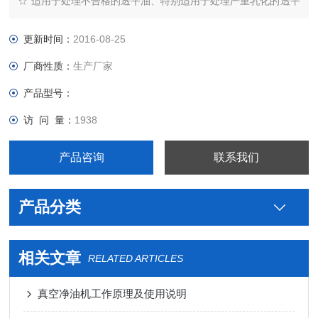
☆ 适用于处理不合格的透平油、特别适用于处理严重乳化的透平
油。
更新时间：
2016-08-25
☆ 适用于汽轮机、水轮机、燃气轮机等设备透平油的在线处理，
厂商性质：
生产厂家
实现无人值守的在线过滤运行，保证机
产品型号：
组调节、润滑系统正常工作，延长机组的维修周期。
访 问 量：
1938
产品咨询
联系我们
产品分类
相关文章
RELATED ARTICLES
真空净油机工作原理及使用说明