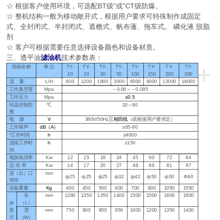
☆ 根据客户使用环境，可选配BT级“或”CT级防爆。
☆ 整机结构一般为移动敞开式，根据用户要求可特殊制作成固定
式、全封闭式、半封闭式、遮檐式、帆布蓬、拖车式。 磷化液 脱脂
剂
☆ 客户可根据需要任意选择设备颜色和设备材质。
三、透平油
滤油机
技术参数表：
+
指标名称
单 位
TY-
TY-
TY-
TY-
TY-
TY-
TY-
TY-
10
20
30
50
100
150
200
300
流
量
L/H
600
1200
1800
3000
6000
9000
12000
18000
工作真空度
Mpa
－
0.06～－0.095
工作压力
Mpa
≤0.5
恒温控制范
℃
20～
80
围
电
源
V
380V/50Hz
三相四线
（或根据用户要求定
）
工作噪声
dB（A）
≤65-80
*工作时间
h
≥
4000
连续工作时
h
≥
150
间
电加热功率
Kw
12
15
18
24
45
60
72
84
总 功 率
Kw
14
17
20
27
48
66
81
97
进（出）口
mm
ф25
ф25
ф25
ф32
ф42
ф50
ф50
Ф60
管径
设备重量
Kg
400
450
500
600
700
900
1050
1550
长
mm
1280
1350
1350
1400
1500
1500
1600
1800
（
L）
外
形
宽
mm
750
900
950
950
1000
1200
1350
1400
尺
（
W）