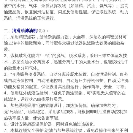
液中的水分、气体、杂质及挥发物（如酒精、汽油、氨气等）。提高
油液品质、恢复润滑油粘度、闪点及使用性能。保证液压系统、动力
系统、润滑系统的正常运行。
二、
润滑油滤油机
特点：
1、采用精密滤芯，滤除杂质能力强，大面积、深层次的精密滤材可
除去油中的细微颗粒，同时配备永磁过滤器以滤除含铁类的细微杂
质。
2、该机破乳化能力*，*而*的脱气、脱水系统，采用三维立体蒸发技
术，多层次油水分离技术，迅速分离油中的大量水分，也能脱出油中
的微量水分和气体。
3、*介质吸热冷凝系统、自动分离冷凝水装置、自动恒温控制、红外
线自动液位控制、自动消泡控制、自动超压力停机保护、自动反冲洗
功能及精良的配置。保证设备高性能运行，操作简单、安全、可靠。
4、使用红外线液位控制，*避免了跑油现象，可*实现无人值守的在
线滤油，运行状态由指示灯显示。
5、加热系统采用*化的管路设计，加热负荷低、确保加热均匀，
无“死油区”、油温稳定。采用多组加热，能根据即时油温自动控制加
热功率投入量，使设备更节能。
6、设计安装超高温保护器，同时避免油过热碳化。
7、本机连锁安全保护,进油与加热系统连锁，避免误操作带来的不利