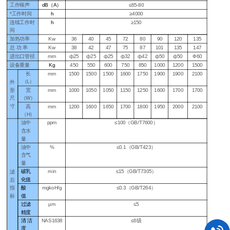
工作噪声
dB（A）
≤65-80
*工作时间
h
≥
4000
连续工作时
h
≥
150
间
加热功率
Kw
36
40
45
72
80
90
120
135
总 功 率
Kw
38
42
47
75
87
101
135
147
进出口管径
mm
ф25
ф25
ф25
ф32
ф42
ф50
ф50
Ф60
设备重量
Kg
450
550
600
750
850
1000
1200
1500
长
mm
1500
1500
1500
1600
1750
1900
1900
2100
（
L）
外
形
宽
mm
1000
1050
1050
1150
1250
1600
1700
1700
尺
（
W）
寸
高
mm
1200
1600
1650
1700
1800
1950
2000
2100
（
H）
油中
ppm
≤
100（GB/T7600）
含水
量
油中
%
≤
0.1（GB/T423）
含气
量
破乳
min
≤
15（GB/T7305）
滤
化值
后
指
酸
mgkoH/g
≤
0.3（GB/T264）
标
值
过滤
μ
m
≤
5
精度
清 洁
NAS1638
≤
6级
度