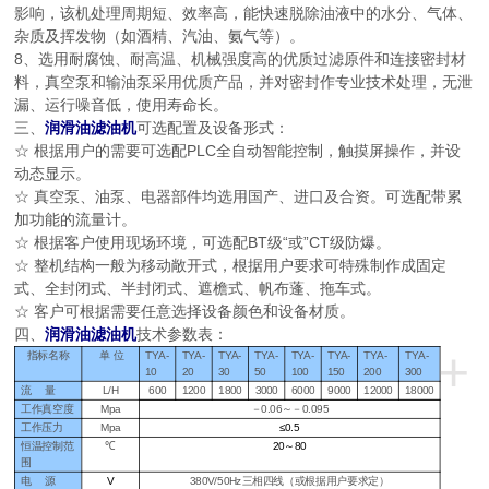
影响，该机处理周期短、效率高，能快速脱除油液中的水分、气体、
杂质及挥发物（如酒精、汽油、氨气等）。
8、选用耐腐蚀、耐高温、机械强度高的优质过滤原件和连接密封材
料，真空泵和输油泵采用优质产品，并对密封作专业技术处理，无泄
漏、运行噪音低，使用寿命长。
三、
润滑油滤油机
可选配置及设备形式：
☆ 根据用户的需要可选配PLC全自动智能控制，触摸屏操作，并设
动态显示。
☆ 真空泵、油泵、电器部件均选用国产、进口及合资。可选配带累
加功能的流量计。
☆ 根据客户使用现场环境，可选配BT级“或”CT级防爆。
☆ 整机结构一般为移动敞开式，根据用户要求可特殊制作成固定
式、全封闭式、半封闭式、遮檐式、帆布蓬、拖车式。
☆ 客户可根据需要任意选择设备颜色和设备材质。
四、
润滑油滤油机
技术参数表：
+
指标名称
单 位
TYA-
TYA-
TYA-
TYA-
TYA-
TYA-
TYA-
TYA-
10
20
30
50
100
150
200
300
流
量
L/H
600
1200
1800
3000
6000
9000
12000
18000
工作真空度
Mpa
－
0.06～－0.095
工作压力
Mpa
≤0.5
恒温控制范
℃
20
～80
围
电
源
V
380V/50Hz三相四线
（或根据用户要求定）