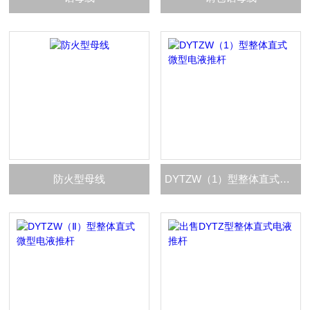
防火型母线
DYTZW（1）型整体直式微型电液推杆