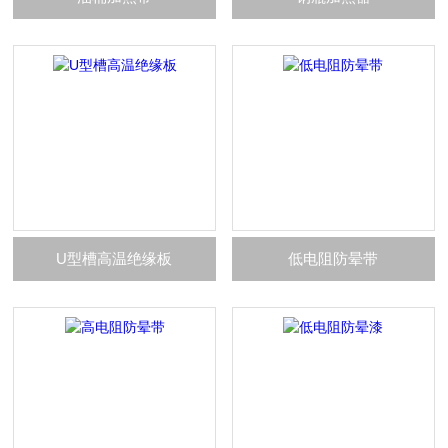
U型槽高温绝缘板
低电阻防晕带